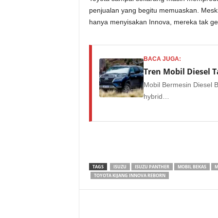
penjualan yang begitu memuaskan. Meski 
hanya menyisakan Innova, mereka tak ge
BACA JUGA:
Tren Mobil Diesel 
Mobil Bermesin Diesel 
hybrid…
TAGS
ISUZU
ISUZU PANTHER
MOBIL BEKAS
M
TOYOTA KIJANG INNOVA REBORN