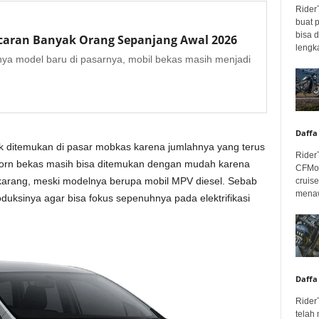
Rider
buat 
bisa 
ncaran Banyak Orang Sepanjang Awal 2026
lengka
a model baru di pasarnya, mobil bekas masih menjadi
Daffa
uk ditemukan di pasar mobkas karena jumlahnya yang terus
Rider
born bekas masih bisa ditemukan dengan mudah karena
CFMot
karang, meski modelnya berupa mobil MPV diesel. Sebab
cruis
menaw
roduksinya agar bisa fokus sepenuhnya pada elektrifikasi
Daffa
Rider
telah