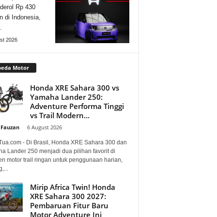
derol Rp 430
n di Indonesia,
…
st 2026
peda Motor
Honda XRE Sahara 300 vs
Yamaha Lander 250:
Adventure Performa Tinggi
vs Trail Modern...
 Fauzan
-
6 August 2026
Tua.com - Di Brasil, Honda XRE Sahara 300 dan
a Lander 250 menjadi dua pilihan favorit di
n motor trail ringan untuk penggunaan harian,
,...
Mirip Africa Twin! Honda
XRE Sahara 300 2027:
Pembaruan Fitur Baru
Motor Adventure Ini