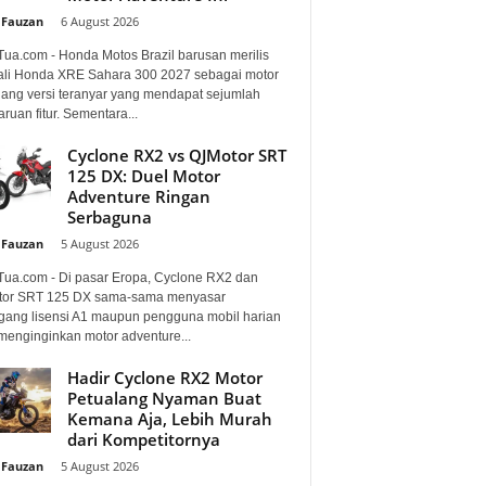
 Fauzan
-
6 August 2026
Tua.com - Honda Motos Brazil barusan merilis
li Honda XRE Sahara 300 2027 sebagai motor
lang versi teranyar yang mendapat sejumlah
uan fitur. Sementara...
Cyclone RX2 vs QJMotor SRT
125 DX: Duel Motor
Adventure Ringan
Serbaguna
 Fauzan
-
5 August 2026
Tua.com - Di pasar Eropa, Cyclone RX2 dan
or SRT 125 DX sama-sama menyasar
ang lisensi A1 maupun pengguna mobil harian
menginginkan motor adventure...
Hadir Cyclone RX2 Motor
Petualang Nyaman Buat
Kemana Aja, Lebih Murah
dari Kompetitornya
 Fauzan
-
5 August 2026