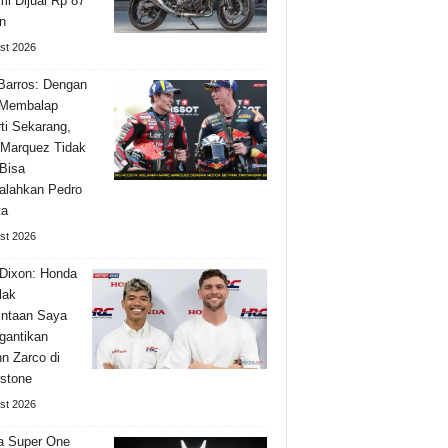
i Dijual Rp 87
n
st 2026
Barros: Dengan
 Membalap
ti Sekarang,
Marquez Tidak
Bisa
alahkan Pedro
ta
st 2026
Dixon: Honda
lak
ntaan Saya
gantikan
n Zarco di
rstone
st 2026
a Super One