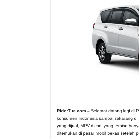
a
.
c
o
m
RiderTua.com –
Selamat datang lagi di Ri
konsumen Indonesia sampai sekarang di te
yang dijual, MPV diesel yang tersisa ha
ditemukan di pasar mobil bekas setelah p