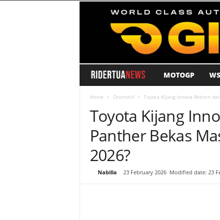
MOTOGP
WS
R
i
Home
Otomotif
Toyota Kijang Innova Reborn dan
Toyota Kijang Inn
d
Panther Bekas Mas
e
2026?
r
By
Nabilla
-
23 February 2026
Modified date: 23 F
T
u