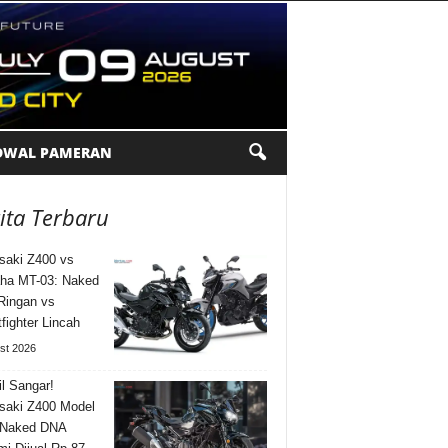
DWAL PAMERAN
ita Terbaru
aki Z400 vs
ha MT-03: Naked
Ringan vs
tfighter Lincah
st 2026
l Sangar!
saki Z400 Model
 Naked DNA