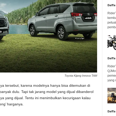
Daffa
Rider
kemba
petua
pembar
Daffa
Rider
QJMot
pemeg
Toyota Kijang Innova TAM
yang 
ya tersebut, karena modelnya hanya bisa ditemukan di
banyak dulu. Tapi tak jarang model yang dijual dibanderol
nya yang dijual. Tentu ini menimbulkan kecurigaan kalau
eng’ harganya.
Daffa