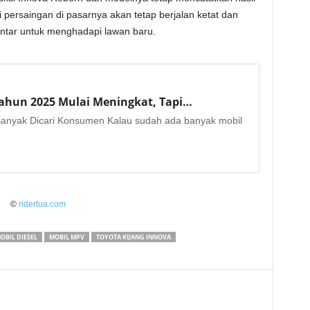
persaingan di pasarnya akan tetap berjalan ketat dan
ntar untuk menghadapi lawan baru.
Tahun 2025 Mulai Meningkat, Tapi…
Banyak Dicari Konsumen Kalau sudah ada banyak mobil
©
ridertua.com
OBIL DIESEL
MOBIL MPV
TOYOTA KIJANG INNOVA