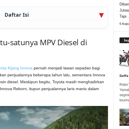
Diban
Jutaa
Daftar Isi
Tapi
6 Augu
tu-satunya MPV Diesel di
Se
yota Kijang Innova
pernah menjadi lawan sepadan bagi
ikan penjualannya beberapa tahun lalu, sementara Innova
Daffa
esin diesel. Meskipun begitu, Toyota masih menghadirkan
Rider
Innova Reborn, itupun penjualannya laris manis dalam
Yamah
segme
touring