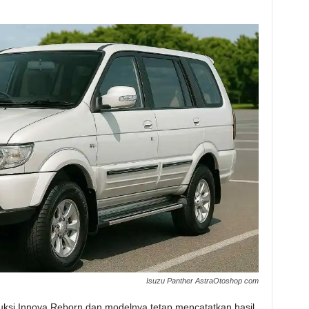
Isuzu Panther AstraOtoshop com
si Innova Reborn dan modelnya tetap mencatatkan hasil