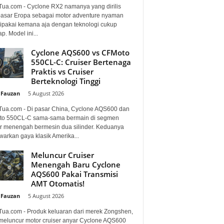
Tua.com - Cyclone RX2 namanya yang dirilis
pasar Eropa sebagai motor adventure nyaman
dipakai kemana aja dengan teknologi cukup
p. Model ini...
Cyclone AQS600 vs CFMoto
550CL-C: Cruiser Bertenaga
Praktis vs Cruiser
Berteknologi Tinggi
 Fauzan
-
5 August 2026
Tua.com - Di pasar China, Cyclone AQS600 dan
o 550CL-C sama-sama bermain di segmen
er menengah bermesin dua silinder. Keduanya
arkan gaya klasik Amerika...
Meluncur Cruiser
Menengah Baru Cyclone
AQS600 Pakai Transmisi
AMT Otomatis!
 Fauzan
-
5 August 2026
Tua.com - Produk keluaran dari merek Zongshen,
 meluncur motor cruiser anyar Cyclone AQS600