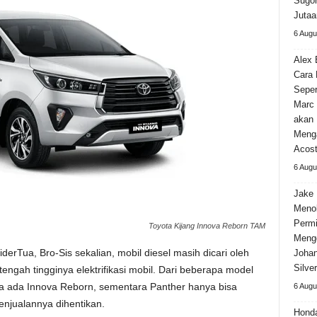
Sugom
Jutaa
6 Augu
Alex 
Cara
Seper
Marc 
akan 
Meng
Acos
6 Augu
Jake 
Meno
Permi
Toyota Kijang Innova Reborn TAM
Meng
derTua, Bro-Sis sekalian, mobil diesel masih dicari oleh
Johan
Silve
ngah tingginya elektrifikasi mobil. Dari beberapa model
nya ada Innova Reborn, sementara Panther hanya bisa
6 Augu
enjualannya dihentikan.
Hond