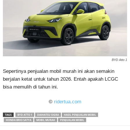
BYD Atto 1
Sepertinya penjualan mobil murah ini akan semakin
berjalan ketat untuk tahun 2026. Entah apakah LCGC
bisa memulih di tahun ini.
©
ridertua.com
TAGS
BYD ATTO 1
DAIHATSU SIGRA
HASIL PENJUALAN MOBIL
HONDA BRIO SATYA
MOBIL MURAH
PENJUALAN MOBIL