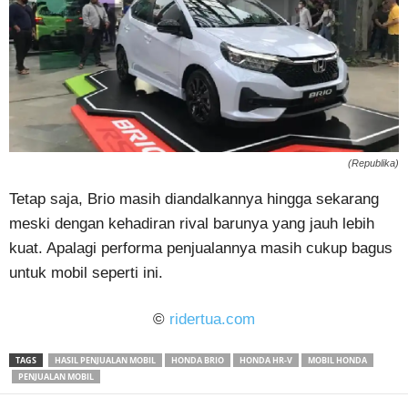
(Republika)
Tetap saja, Brio masih diandalkannya hingga sekarang
meski dengan kehadiran rival barunya yang jauh lebih
kuat. Apalagi performa penjualannya masih cukup bagus
untuk mobil seperti ini.
©
ridertua.com
TAGS
HASIL PENJUALAN MOBIL
HONDA BRIO
HONDA HR-V
MOBIL HONDA
PENJUALAN MOBIL