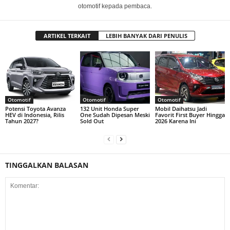
otomotif kepada pembaca.
ARTIKEL TERKAIT
LEBIH BANYAK DARI PENULIS
Otomotif
Otomotif
Otomotif
Potensi Toyota Avanza
132 Unit Honda Super
Mobil Daihatsu Jadi
HEV di Indonesia, Rilis
One Sudah Dipesan Meski
Favorit First Buyer Hingga
Tahun 2027?
Sold Out
2026 Karena Ini
TINGGALKAN BALASAN