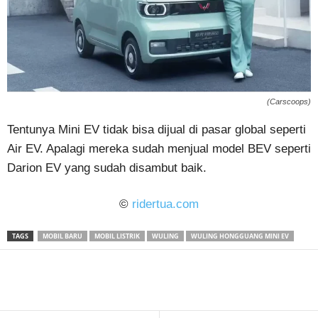
(Carscoops)
Tentunya Mini EV tidak bisa dijual di pasar global seperti
Air EV. Apalagi mereka sudah menjual model BEV seperti
Darion EV yang sudah disambut baik.
©
ridertua.com
TAGS
MOBIL BARU
MOBIL LISTRIK
WULING
WULING HONGGUANG MINI EV