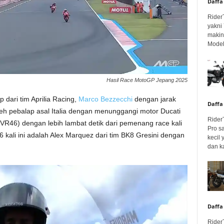
Daffa
Rider
yakni
makin
Model 
Hasil Race MotoGP Jepang 2025
p dari tim Aprilia Racing,
Marco Bezzecchi
dengan jarak
Daffa
oleh pebalap asal Italia dengan menunggangi motor Ducati
Rider
VR46) dengan lebih lambat detik dari pemenang race kali
Pro s
 kali ini adalah Alex Marquez dari tim BK8 Gresini dengan
kecil
dan k
Daffa
Rider