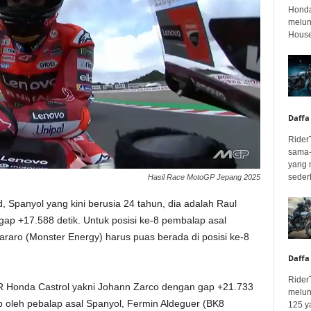
Honda
melunc
House
Daffa
Rider
sama-
yang 
seder
Hasil Race MotoGP Jepang 2025
, Spanyol yang kini berusia 24 tahun, dia adalah Raul
p +17.588 detik. Untuk posisi ke-8 pembalap asal
rtararo (Monster Energy) harus puas berada di posisi ke-8
Daffa
Rider
LCR Honda Castrol yakni Johann Zarco dengan gap +21.733
melun
up oleh pebalap asal Spanyol, Fermin Aldeguer (BK8
125 ya