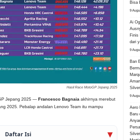
Bisa 
9 Augu
Ai Og
Ausny
Finis
dari 
9 Augu
Ban 
Berma
Marqu
Aman’
Hasil Race MotoGP Jepang 2025
Silve
9 Augu
oGP Jepang 2025 —
Francesco Bagnaia
akhirnya merebut
ng 2025. Pebalap andalan Lenovo Team itu mampu
Aero 
Baru 
Anya
Persa
Daftar Isi
Silve