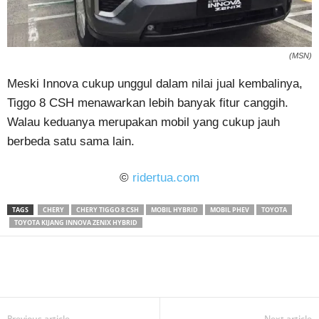
(MSN)
Meski Innova cukup unggul dalam nilai jual kembalinya,
Tiggo 8 CSH menawarkan lebih banyak fitur canggih.
Walau keduanya merupakan mobil yang cukup jauh
berbeda satu sama lain.
©
ridertua.com
TAGS
CHERY
CHERY TIGGO 8 CSH
MOBIL HYBRID
MOBIL PHEV
TOYOTA
TOYOTA KIJANG INNOVA ZENIX HYBRID
Previous article
Next article