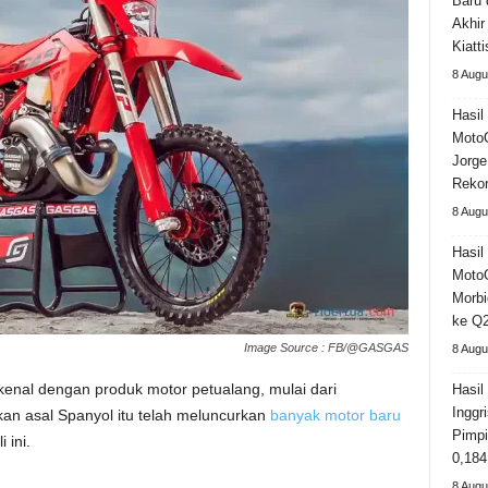
Baru 
Akhir
Kiatt
8 Augu
Hasil 
MotoG
Jorge
Rekor
8 Augu
Hasil 
MotoG
Morbi
ke Q
Image Source : FB/@GASGAS
8 Augu
nal dengan produk motor petualang, mulai dari
Hasi
Inggr
ikan asal Spanyol itu telah meluncurkan
banyak motor baru
Pimpi
 ini.
0,184
8 Augu