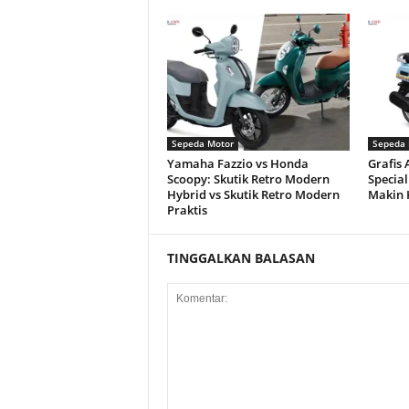
Sepeda Motor
Sepeda 
Yamaha Fazzio vs Honda
Grafis 
Scoopy: Skutik Retro Modern
Special
Hybrid vs Skutik Retro Modern
Makin 
Praktis
TINGGALKAN BALASAN