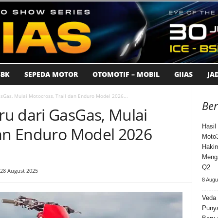
BK
SEPEDA MOTOR
OTOMOTIF – MOBIL
GIIAS
JA
sGas, Mulai Motocross, Trail dan Enduro Model 2026...
Ber
u dari GasGas, Mulai
Hasil 
dan Enduro Model 2026
Moto3
Haki
Meng
Q2
 28 August 2025
8 Augu
Veda
Puny