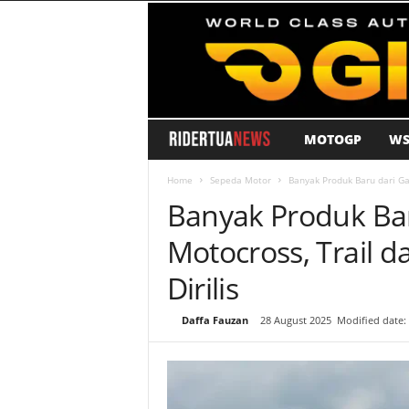
MOTOGP
WS
R
i
Home
Sepeda Motor
Banyak Produk Baru dari Ga
Banyak Produk Bar
d
Motocross, Trail 
e
Dirilis
r
By
Daffa Fauzan
-
28 August 2025
Modified date:
T
u