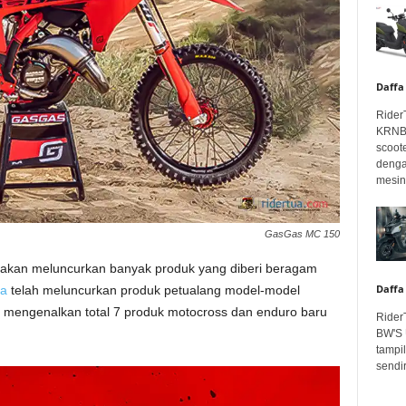
Daffa
Rider
KRNBT
scoot
denga
mesin.
GasGas MC 150
 akan meluncurkan banyak produk yang diberi beragam
Daffa
a
telah meluncurkan produk petualang model-model
ah mengenalkan total 7 produk motocross dan enduro baru
Rider
BW'S 
tampil
sendir