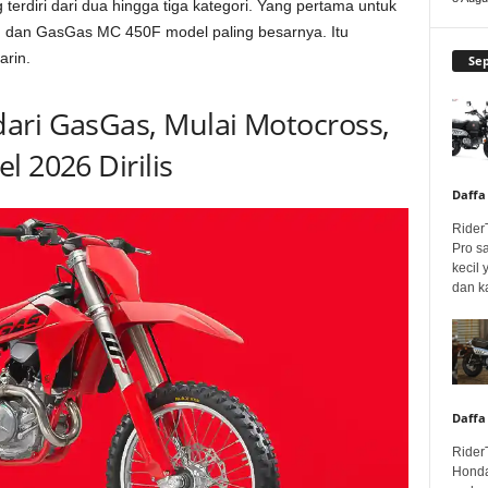
erdiri dari dua hingga tiga kategori. Yang pertama untuk
F dan GasGas MC 450F model paling besarnya. Itu
arin.
Se
ari GasGas, Mulai Motocross,
l 2026 Dirilis
Daffa
Rider
Pro s
kecil
dan k
Daffa
Rider
Honda