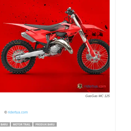
GasGas MC 125
©
ridertua.com
 BARU
MOTOR TRAIL
PRODUK BARU