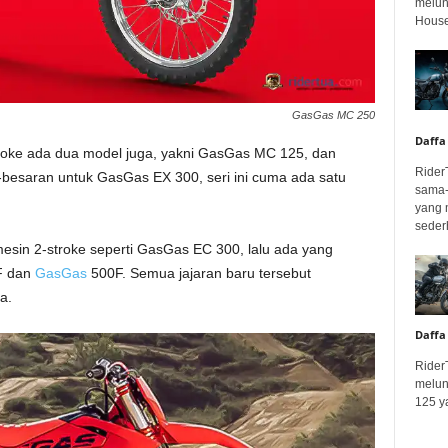
melunc
House
GasGas MC 250
Daffa
oke ada dua model juga, yakni GasGas MC 125, dan
Rider
esaran untuk GasGas EX 300, seri ini cuma ada satu
sama-
yang 
seder
sin 2-stroke seperti GasGas EC 300, lalu ada yang
F dan
GasGas
500F. Semua jajaran baru tersebut
a.
Daffa
Rider
melun
125 ya