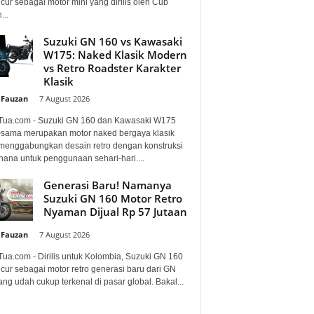
ur sebagai motor mini yang dirilis oleh Cub
...
Suzuki GN 160 vs Kawasaki
W175: Naked Klasik Modern
vs Retro Roadster Karakter
Klasik
 Fauzan
-
7 August 2026
Tua.com - Suzuki GN 160 dan Kawasaki W175
sama merupakan motor naked bergaya klasik
menggabungkan desain retro dengan konstruksi
hana untuk penggunaan sehari-hari....
Generasi Baru! Namanya
Suzuki GN 160 Motor Retro
Nyaman Dijual Rp 57 Jutaan
 Fauzan
-
7 August 2026
Tua.com - Dirilis untuk Kolombia, Suzuki GN 160
cur sebagai motor retro generasi baru dari GN
ng udah cukup terkenal di pasar global. Bakal...