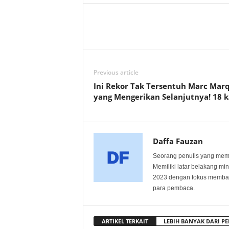
Previous article
Ini Rekor Tak Tersentuh Marc Mar
yang Mengerikan Selanjutnya! 18 k
Daffa Fauzan
Seorang penulis yang memili
Memiliki latar belakang min
2023 dengan fokus membagi
para pembaca.
ARTIKEL TERKAIT
LEBIH BANYAK DARI PE