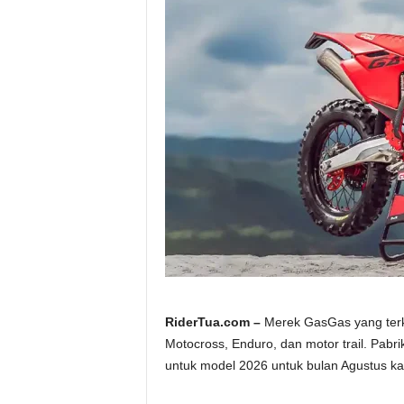
a
.
c
o
m
RiderTua.com –
Merek GasGas yang terke
Motocross, Enduro, dan motor trail. Pabr
untuk model 2026 untuk bulan Agustus kali