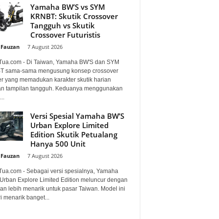
Yamaha BW’S vs SYM
KRNBT: Skutik Crossover
Tangguh vs Skutik
Crossover Futuristis
 Fauzan
-
7 August 2026
Tua.com - Di Taiwan, Yamaha BW'S dan SYM
 sama-sama mengusung konsep crossover
er yang memadukan karakter skutik harian
n tampilan tangguh. Keduanya menggunakan
..
Versi Spesial Yamaha BW’S
Urban Explore Limited
Edition Skutik Petualang
Hanya 500 Unit
 Fauzan
-
7 August 2026
Tua.com - Sebagai versi spesialnya, Yamaha
Urban Explore Limited Edition meluncur dengan
an lebih menarik untuk pasar Taiwan. Model ini
i menarik banget...