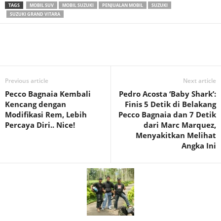
TAGS
MOBIL SUV
MOBIL SUZUKI
PENJUALAN MOBIL
SUZUKI
SUZUKI GRAND VITARA
Previous article
Next article
Pecco Bagnaia Kembali
Pedro Acosta ‘Baby Shark’:
Kencang dengan
Finis 5 Detik di Belakang
Modifikasi Rem, Lebih
Pecco Bagnaia dan 7 Detik
Percaya Diri.. Nice!
dari Marc Marquez,
Menyakitkan Melihat
Angka Ini