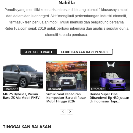
Nabilla
Penulis yang memiliki ketertarikan besar di bidang otomotif, khususnya mobil
dari dalam dan luar negeri. Aktif mengikuti perkembangan industri otomotif,
termasuk tren penjualan mobil. Mulai menulis dan bergabung bersama
RiderTua.com sejak 2019 untuk berbagi informasi dan analisis seputar dunia
otomotif kepada pembaca.
ARTIKEL TERKAIT
LEBIH BANYAK DARI PENULIS
Otomotif
Otomotif
Otomotif
MG ZS Hybrid+, Varian
Suzuki Soal Kehadiran
Honda Super One
Baru ZS Ala Mobil PHEV!
Kompetitor Baru di Pasar
Dibanderol Rp 430 Jutaan
Mobil Hingga 2026
di Indonesia, Tapi…
TINGGALKAN BALASAN