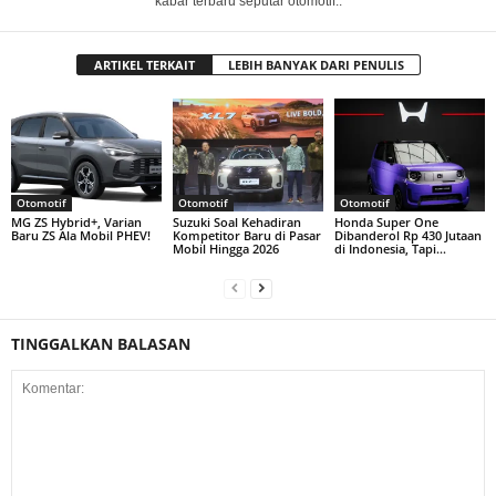
kabar terbaru seputar otomotif..
ARTIKEL TERKAIT
LEBIH BANYAK DARI PENULIS
Otomotif
Otomotif
Otomotif
MG ZS Hybrid+, Varian
Suzuki Soal Kehadiran
Honda Super One
Baru ZS Ala Mobil PHEV!
Kompetitor Baru di Pasar
Dibanderol Rp 430 Jutaan
Mobil Hingga 2026
di Indonesia, Tapi…
TINGGALKAN BALASAN