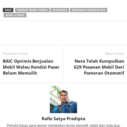
TAGS
INSENTIF MOBIL HYBRID
MITSUBISHI
MITSUBISHI XPANDER HEV
MOBIL HYBRID
Previous article
Next article
BAIC Optimis Berjualan
Neta Telah Kumpulkan
Mobil Walau Kondisi Pasar
629 Pesanan Mobil Dari
Belum Memulih
Pameran Otomotif
Rafie Satya Pradipta
Penulis lepas yang gemar membahas dunia otomotif, mobil dan roda dua.