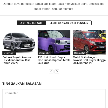
Dengan gaya penulisan santai tapi tajam, saya menyajikan opini, analisis, dan
kabar terbaru seputar otomotif..
ARTIKEL TERKAIT
LEBIH BANYAK DARI PENULIS
Otomotif
Otomotif
Otomotif
Potensi Toyota Avanza
132 Unit Honda Super
Mobil Daihatsu Jadi
HEV di Indonesia, Rilis
One Sudah Dipesan Meski
Favorit First Buyer Hingga
Tahun 2027?
Sold Out
2026 Karena Ini
TINGGALKAN BALASAN