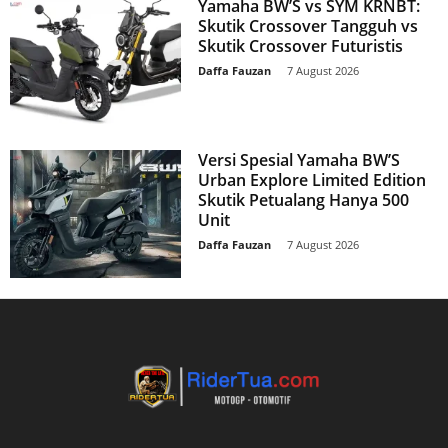
Yamaha BW’S vs SYM KRNBT:
Skutik Crossover Tangguh vs
Skutik Crossover Futuristis
Daffa Fauzan
-
7 August 2026
Versi Spesial Yamaha BW’S
Urban Explore Limited Edition
Skutik Petualang Hanya 500
Unit
Daffa Fauzan
-
7 August 2026