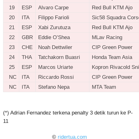
19
ESP
Alvaro Carpe
Red Bull KTM Ajo
20
ITA
Filippo Farioli
Sic58 Squadra Cors
21
ESP
Xabi Zurutuza
Red Bull KTM Ajo
22
GBR
Eddie O’Shea
MLav Racing
23
CHE
Noah Dettwiler
CIP Green Power
24
THA
Tatchakorn Buasri
Honda Team Asia
25
ESP
Marcos Uriarte
Kopron Rivacold Sn
NC
ITA
Riccardo Rossi
CIP Green Power
NC
ITA
Stefano Nepa
MTA Team
ridertua.com
(*) Adrian Fernandez terkena penalty 3 detik turun ke P-
11
©
ridertua.com