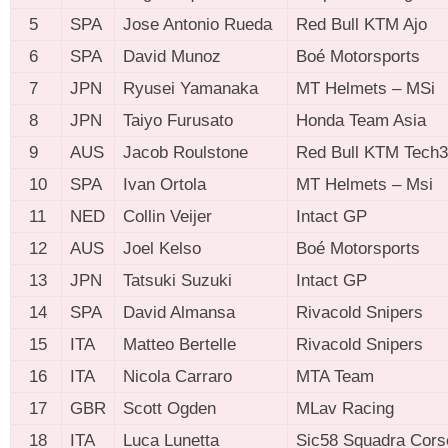
5
SPA
Jose Antonio Rueda
Red Bull KTM Ajo
6
SPA
David Munoz
Boé Motorsports
7
JPN
Ryusei Yamanaka
MT Helmets – MSi
8
JPN
Taiyo Furusato
Honda Team Asia
9
AUS
Jacob Roulstone
Red Bull KTM Tech3
10
SPA
Ivan Ortola
MT Helmets – Msi
11
NED
Collin Veijer
Intact GP
12
AUS
Joel Kelso
Boé Motorsports
13
JPN
Tatsuki Suzuki
Intact GP
14
SPA
David Almansa
Rivacold Snipers
15
ITA
Matteo Bertelle
Rivacold Snipers
16
ITA
Nicola Carraro
MTA Team
17
GBR
Scott Ogden
MLav Racing
18
ITA
Luca Lunetta
Sic58 Squadra Cors