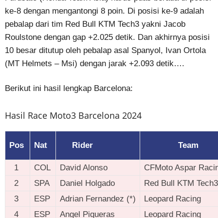
ke-8 dengan mengantongi 8 poin. Di posisi ke-9 adalah
pebalap dari tim Red Bull KTM Tech3 yakni Jacob
Roulstone dengan gap +2.025 detik. Dan akhirnya posisi
10 besar ditutup oleh pebalap asal Spanyol, Ivan Ortola
(MT Helmets – Msi) dengan jarak +2.093 detik….
Berikut ini hasil lengkap Barcelona:
Hasil Race Moto3 Barcelona 2024
Pos
Nat
Rider
Team
1
COL
David Alonso
CFMoto Aspar Raci
2
SPA
Daniel Holgado
Red Bull KTM Tech3
3
ESP
Adrian Fernandez (*)
Leopard Racing
4
ESP
Angel Piqueras
Leopard Racing