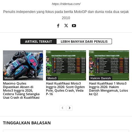
https://ridertua.com/
Penulis independen yang fokus pada berita MotoGP dan dunia roda dua sejak
2010
ARTIKEL TERKAIT
LEBIH BANYAK DARI PENULIS
Moto3
Moto3
Hakim Danish
Maximo Quiles
Hasil Kualifikasi Moto3
Hasil Kualifikasi 1 Moto3
Dipastikan Absen di
Inggris 2026: Scott Ogden
Inggris 2026: Hakim
Moto3 Inggris 2026,
Pole, Quiles Crash, Veda
Danish Mengamuk, Lolos
Cedera Tulang Selangka
P-16
ke Q2
Usai Crash di Kualifikasi
TINGGALKAN BALASAN