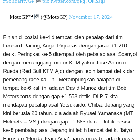
#SolidarityGP
pic.twitter.com/qPg7QKSJgJ
— MotoGP™
(@MotoGP)
November 17, 2024
Finish di posisi ke-4 ditempati oleh pebalap dari tim
Leopard Racing, Angel Piqueras dengan jarak +1.210
detik. Peringkat ke-5 ditempati oleh pebalap asal Spanyol
dengan menunggangi motor KTM yakni Jose Antonio
Rueda (Red Bull KTM Ajo) dengan lebih lambat detik dari
pemenang race kali ini. Merampungkan balapan di
tempat ke-6 kali ini adalah David Munoz dari tim Boé
Motorsports dengan gap +1.558 detik. Di P-7 kita
mendapati pebalap asal Yotsukaidō, Chiba, Jepang yang
kini berusia 23 tahun, dia adalah Ryusei Yamanaka (MT
Helmets – MSi) dengan gap +1.685 detik. Untuk posisi
ke-8 pembalap asal Jepang ini lebih lambat detik, Taiyo
Furusato (Honda Team Asia) harus puas berada di posisi