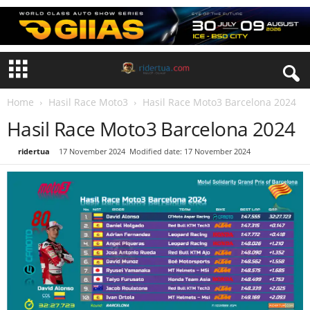
Home
Hasil Race Moto3
Hasil Race Moto3 Barcelona 2024
Hasil Race Moto3 Barcelona 2024
By
ridertua
-
17 November 2024
Modified date: 17 November 2024