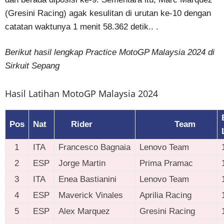
(Gresini Racing) agak kesulitan di urutan ke-10 dengan
catatan waktunya 1 menit 58.362 detik.. .
Berikut hasil lengkap Practice MotoGP Malaysia 2024 di
Sirkuit Sepang
Hasil Latihan MotoGP Malaysia 2024
Pos
Nat
Rider
Team
1
ITA
Francesco Bagnaia
Lenovo Team
2
ESP
Jorge Martin
Prima Pramac
3
ITA
Enea Bastianini
Lenovo Team
4
ESP
Maverick Vinales
Aprilia Racing
5
ESP
Alex Marquez
Gresini Racing