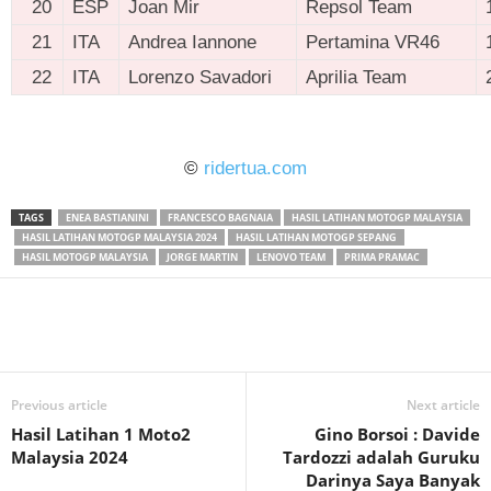
20
ESP
Joan Mir
Repsol Team
21
ITA
Andrea Iannone
Pertamina VR46
22
ITA
Lorenzo Savadori
Aprilia Team
ridertua.com
©
ridertua.com
TAGS
ENEA BASTIANINI
FRANCESCO BAGNAIA
HASIL LATIHAN MOTOGP MALAYSIA
HASIL LATIHAN MOTOGP MALAYSIA 2024
HASIL LATIHAN MOTOGP SEPANG
HASIL MOTOGP MALAYSIA
JORGE MARTIN
LENOVO TEAM
PRIMA PRAMAC
Previous article
Next article
Hasil Latihan 1 Moto2
Gino Borsoi : Davide
Malaysia 2024
Tardozzi adalah Guruku
Darinya Saya Banyak