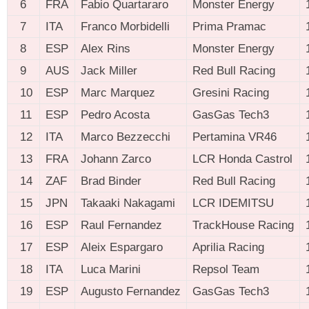
6
FRA
Fabio Quartararo
Monster Energy
7
ITA
Franco Morbidelli
Prima Pramac
8
ESP
Alex Rins
Monster Energy
9
AUS
Jack Miller
Red Bull Racing
10
ESP
Marc Marquez
Gresini Racing
11
ESP
Pedro Acosta
GasGas Tech3
12
ITA
Marco Bezzecchi
Pertamina VR46
13
FRA
Johann Zarco
LCR Honda Castrol
14
ZAF
Brad Binder
Red Bull Racing
15
JPN
Takaaki Nakagami
LCR IDEMITSU
16
ESP
Raul Fernandez
TrackHouse Racing
17
ESP
Aleix Espargaro
Aprilia Racing
18
ITA
Luca Marini
Repsol Team
19
ESP
Augusto Fernandez
GasGas Tech3