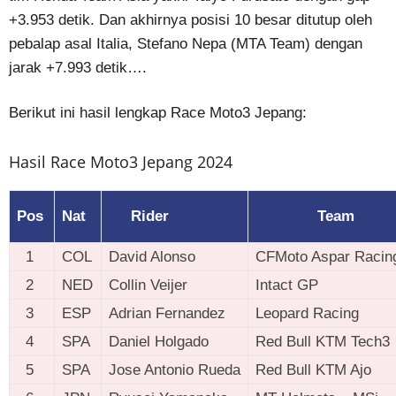
+3.953 detik. Dan akhirnya posisi 10 besar ditutup oleh
pebalap asal Italia, Stefano Nepa (MTA Team) dengan
jarak +7.993 detik….
Berikut ini hasil lengkap Race Moto3 Jepang:
Hasil Race Moto3 Jepang 2024
Pos
Nat
Rider
Team
1
COL
David Alonso
CFMoto Aspar Racin
2
NED
Collin Veijer
Intact GP
3
ESP
Adrian Fernandez
Leopard Racing
4
SPA
Daniel Holgado
Red Bull KTM Tech3
5
SPA
Jose Antonio Rueda
Red Bull KTM Ajo