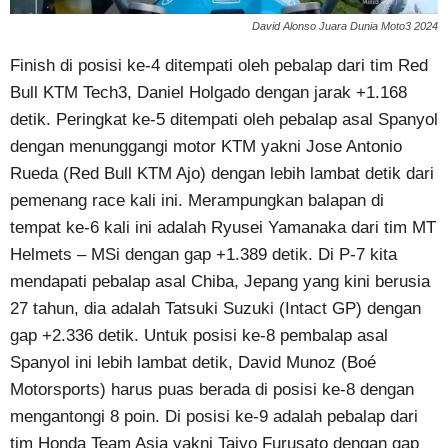
David Alonso Juara Dunia Moto3 2024
Finish di posisi ke-4 ditempati oleh pebalap dari tim Red
Bull KTM Tech3, Daniel Holgado dengan jarak +1.168
detik. Peringkat ke-5 ditempati oleh pebalap asal Spanyol
dengan menunggangi motor KTM yakni Jose Antonio
Rueda (Red Bull KTM Ajo) dengan lebih lambat detik dari
pemenang race kali ini. Merampungkan balapan di
tempat ke-6 kali ini adalah Ryusei Yamanaka dari tim MT
Helmets – MSi dengan gap +1.389 detik. Di P-7 kita
mendapati pebalap asal Chiba, Jepang yang kini berusia
27 tahun, dia adalah Tatsuki Suzuki (Intact GP) dengan
gap +2.336 detik. Untuk posisi ke-8 pembalap asal
Spanyol ini lebih lambat detik, David Munoz (Boé
Motorsports) harus puas berada di posisi ke-8 dengan
mengantongi 8 poin. Di posisi ke-9 adalah pebalap dari
tim Honda Team Asia yakni Taiyo Furusato dengan gap