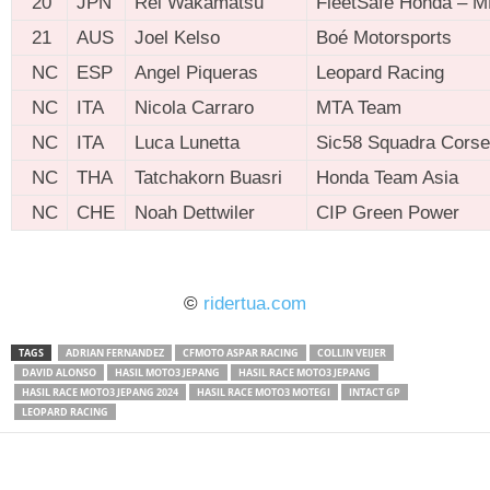
20
JPN
Rei Wakamatsu
FleetSafe Honda – M
21
AUS
Joel Kelso
Boé Motorsports
NC
ESP
Angel Piqueras
Leopard Racing
NC
ITA
Nicola Carraro
MTA Team
NC
ITA
Luca Lunetta
Sic58 Squadra Corse
NC
THA
Tatchakorn Buasri
Honda Team Asia
NC
CHE
Noah Dettwiler
CIP Green Power
ridertua.com
©
ridertua.com
TAGS
ADRIAN FERNANDEZ
CFMOTO ASPAR RACING
COLLIN VEIJER
DAVID ALONSO
HASIL MOTO3 JEPANG
HASIL RACE MOTO3 JEPANG
HASIL RACE MOTO3 JEPANG 2024
HASIL RACE MOTO3 MOTEGI
INTACT GP
LEOPARD RACING