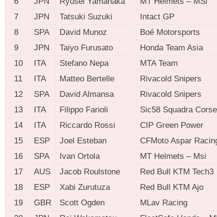
6
JPN
Ryusei Yamanaka
MT Helmets – MSi
7
JPN
Tatsuki Suzuki
Intact GP
8
SPA
David Munoz
Boé Motorsports
9
JPN
Taiyo Furusato
Honda Team Asia
10
ITA
Stefano Nepa
MTA Team
11
ITA
Matteo Bertelle
Rivacold Snipers
12
SPA
David Almansa
Rivacold Snipers
13
ITA
Filippo Farioli
Sic58 Squadra Corse
14
ITA
Riccardo Rossi
CIP Green Power
15
ESP
Joel Esteban
CFMoto Aspar Racin
16
SPA
Ivan Ortola
MT Helmets – Msi
17
AUS
Jacob Roulstone
Red Bull KTM Tech3
18
ESP
Xabi Zurutuza
Red Bull KTM Ajo
19
GBR
Scott Ogden
MLav Racing