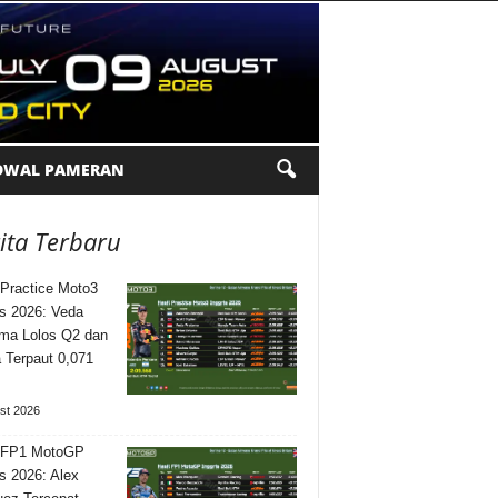
DWAL PAMERAN
ita Terbaru
 Practice Moto3
is 2026: Veda
ma Lolos Q2 dan
Terpaut 0,071
st 2026
l FP1 MotoGP
is 2026: Alex