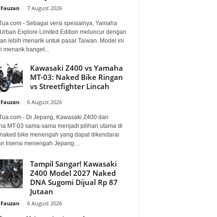
 Fauzan
-
7 August 2026
Tua.com - Sebagai versi spesialnya, Yamaha
Urban Explore Limited Edition meluncur dengan
an lebih menarik untuk pasar Taiwan. Model ini
i menarik banget...
Kawasaki Z400 vs Yamaha
MT-03: Naked Bike Ringan
vs Streetfighter Lincah
 Fauzan
-
6 August 2026
Tua.com - Di Jepang, Kawasaki Z400 dan
a MT-03 sama-sama menjadi pilihan utama di
 naked bike menengah yang dapat dikendarai
n lisensi menengah Jepang....
Tampil Sangar! Kawasaki
Z400 Model 2027 Naked
DNA Sugomi Dijual Rp 87
Jutaan
 Fauzan
-
6 August 2026