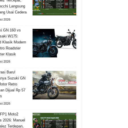
ez Tercepat,
ecchi Langsung
ng Usai Cedera
st 2026
i GN 160 vs
saki W175:
 Klasik Modern
tro Roadster
ter Klasik
st 2026
asi Baru!
nya Suzuki GN
otor Retro
n Dijual Rp 57
n
st 2026
 FP1 Moto2
is 2026: Manuel
lez Terdepan,