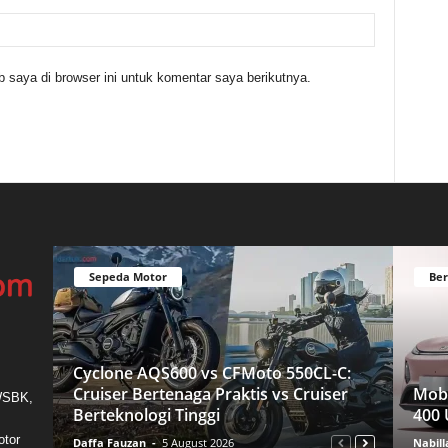
 saya di browser ini untuk komentar saya berikutnya.
Sepeda Motor
Ber
Cyclone AQS600 vs CFMoto 550CL-C:
Cruiser Bertenaga Praktis vs Cruiser
Mobi
 WSBK,
Berteknologi Tinggi
400 
otor
Daffa Fauzan
-
5 August 2026
Nabill