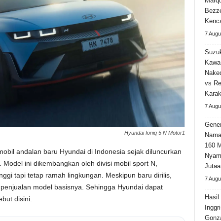
Marqu
Bezz
Kenca
7 Augu
Suzuk
Kawa
Naked
vs Re
Karak
7 Augu
Gener
Hyundai Ioniq 5 N Motor1
Nama
160 M
mobil andalan baru Hyundai di Indonesia sejak diluncurkan
Nyama
 Model ini dikembangkan oleh divisi mobil sport N,
Jutaa
gi tapi tetap ramah lingkungan. Meskipun baru dirilis,
7 Augu
 penjualan model basisnya. Sehingga Hyundai dapat
Hasil
but disini.
Inggr
Gonza