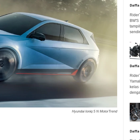
Daffa
Rider
BW'S 
tampil
sendir
Daffa
Rider
Yamah
kelas
denga
Hyundai Ioniq 5 N MotorTrend
Daffa