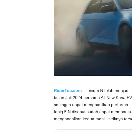
a
.
c
o
m
RiderTua.com
– Ioniq 5 N telah menjadi 
bulan Juli 2024 bersama All New Kona EV.
sehingga dapat menghasilkan performa ting
Ioniq 5 N disebut sudah dapat membantu
mengandalkan kedua mobil listriknya terse