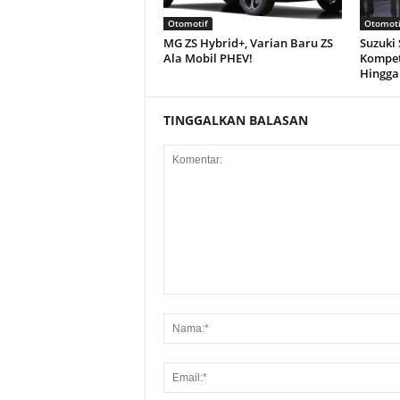
Otomotif
Otomoti
MG ZS Hybrid+, Varian Baru ZS
Suzuki
Ala Mobil PHEV!
Kompet
Hingga
TINGGALKAN BALASAN