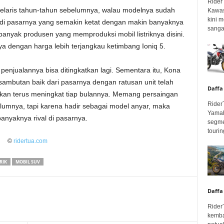
Rider
 selaris tahun-tahun sebelumnya, walau modelnya sudah
Kawas
kini 
gan di pasarnya yang semakin ketat dengan makin banyaknya
sangar
 banyak produsen yang memproduksi mobil listriknya disini.
 dengan harga lebih terjangkau ketimbang Ioniq 5.
penjualannya bisa ditingkatkan lagi. Sementara itu, Kona
 sambutan baik dari pasarnya dengan ratusan unit telah
Daffa
kan terus meningkat tiap bulannya. Memang persaingan
Rider
elumnya, tapi karena hadir sebagai model anyar, maka
Yamah
nyaknya rival di pasarnya.
segme
touring
©
ridertua.com
RIK
MOBIL SUV
Daffa
Rider
kemba