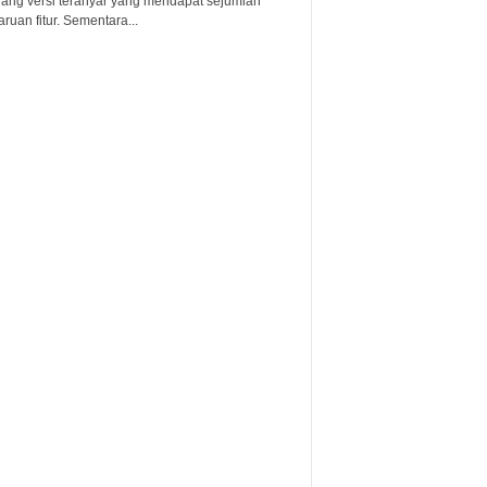
lang versi teranyar yang mendapat sejumlah
uan fitur. Sementara...