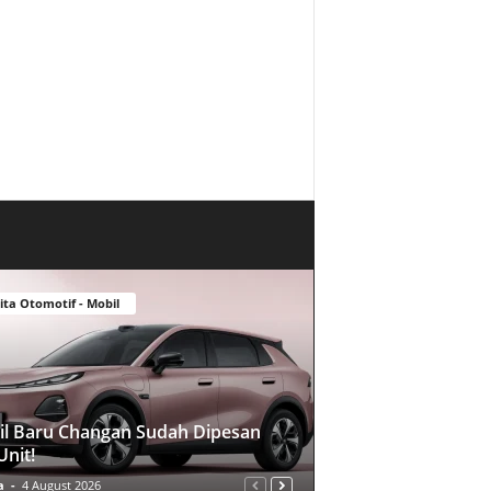
ita Otomotif - Mobil
l Baru Changan Sudah Dipesan
Unit!
a
-
4 August 2026