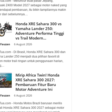
Tua.com - Meluncur buat pasar Jepang,
aki Z400 Model 2027 sebagai motor naked yang
mendapat pembaruan, itu bikin tampilannya makin
 dari sebelumnya....
Honda XRE Sahara 300 vs
Yamaha Lander 250:
Adventure Performa Tinggi
vs Trail Modern...
 Fauzan
-
6 August 2026
Tua.com - Di Brasil, Honda XRE Sahara 300 dan
a Lander 250 menjadi dua pilihan favorit di
n motor trail ringan untuk penggunaan harian,
,...
Mirip Africa Twin! Honda
XRE Sahara 300 2027:
Pembaruan Fitur Baru
Motor Adventure Ini
 Fauzan
-
6 August 2026
Tua.com - Honda Motos Brazil barusan merilis
li Honda XRE Sahara 300 2027 sebagai motor