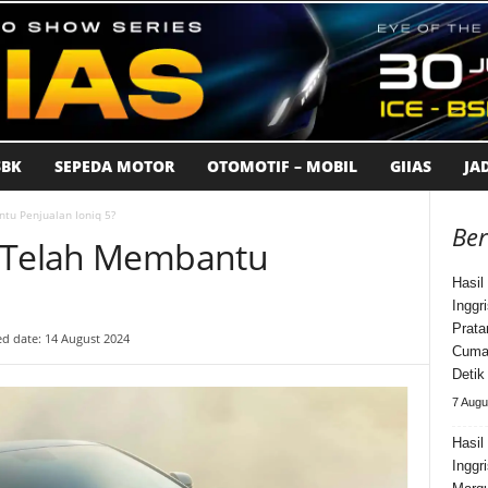
BK
SEPEDA MOTOR
OTOMOTIF – MOBIL
GIIAS
JA
tu Penjualan Ioniq 5?
Ber
N Telah Membantu
Hasil
Inggr
Prata
d date: 14 August 2024
Cuma 
Detik
7 Augu
Hasi
Inggr