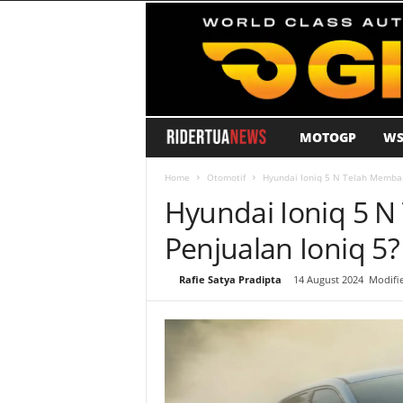
MOTOGP
WS
R
i
Home
Otomotif
Hyundai Ioniq 5 N Telah Memban
Hyundai Ioniq 5 
d
Penjualan Ioniq 5?
e
By
Rafie Satya Pradipta
-
14 August 2024
Modifie
r
T
u