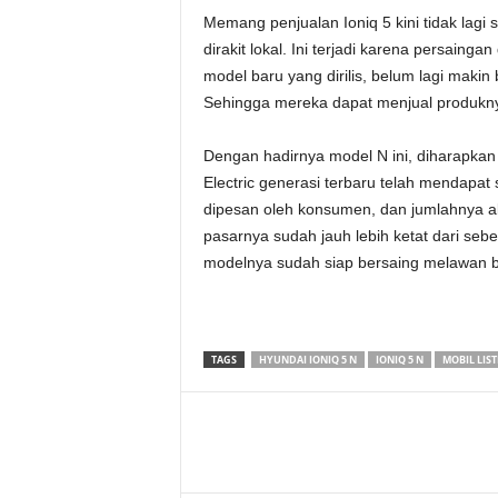
Memang penjualan Ioniq 5 kini tidak lagi
dirakit lokal. Ini terjadi karena persain
model baru yang dirilis, belum lagi makin
Sehingga mereka dapat menjual produknya
Dengan hadirnya model N ini, diharapkan 
Electric generasi terbaru telah mendapat
dipesan oleh konsumen, dan jumlahnya a
pasarnya sudah jauh lebih ketat dari seb
modelnya sudah siap bersaing melawan ba
TAGS
HYUNDAI IONIQ 5 N
IONIQ 5 N
MOBIL LIST