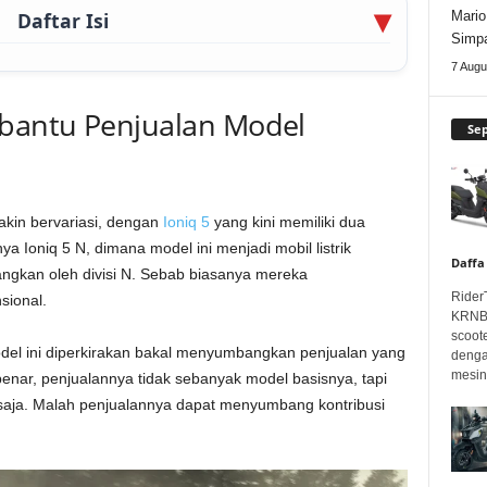
Daftar Isi
Mario
Simpa
7 Augu
bantu Penjualan Model
Se
emakin bervariasi, dengan
Ioniq 5
yang kini memiliki dua
 Ioniq 5 N, dimana model ini menjadi mobil listrik
Daffa
ngkan oleh divisi N. Sebab biasanya mereka
Rider
ional.
KRNBT
scoot
 model ini diperkirakan bakal menyumbangkan penjualan yang
denga
mesin.
benar, penjualannya tidak sebanyak model basisnya, tapi
u saja. Malah penjualannya dapat menyumbang kontribusi