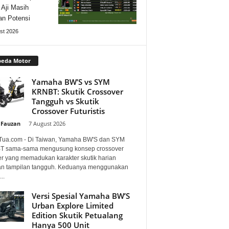
 Aji Masih
n Potensi
st 2026
peda Motor
Yamaha BW’S vs SYM
KRNBT: Skutik Crossover
Tangguh vs Skutik
Crossover Futuristis
 Fauzan
-
7 August 2026
Tua.com - Di Taiwan, Yamaha BW'S dan SYM
 sama-sama mengusung konsep crossover
er yang memadukan karakter skutik harian
n tampilan tangguh. Keduanya menggunakan
..
Versi Spesial Yamaha BW’S
Urban Explore Limited
Edition Skutik Petualang
Hanya 500 Unit