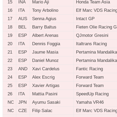
15
INA
Mario Aji
Honda Team Asia
16
ITA
Tony Arbolino
Elf Marc VDS Racin
17
AUS
Senna Agius
Intact GP
18
BEL
Barry Baltus
Fieten Olie Racing 
19
ESP
Albert Arenas
QJmotor Gresini
20
ITA
Dennis Foggia
Italtrans Racing
21
ESP
Jaume Masia
Pertamina Mandalik
22
ESP
Daniel Munoz
Pertamina Mandalika
23
AND
Xavi Cardelus
Fantic Racing
24
ESP
Alex Escrig
Forward Team
25
ESP
Xavier Artigas
Forward Team
26
ITA
Mattia Pasini
SpeedUp Racing
NC
JPN
Ayumu Sasaki
Yamaha VR46
NC
CZE
Filip Salac
Elf Marc VDS Racin