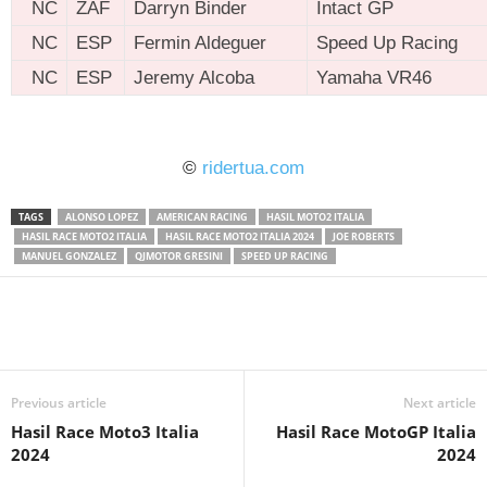
NC
ZAF
Darryn Binder
Intact GP
NC
ESP
Fermin Aldeguer
Speed Up Racing
NC
ESP
Jeremy Alcoba
Yamaha VR46
ridertua.com
©
ridertua.com
TAGS
ALONSO LOPEZ
AMERICAN RACING
HASIL MOTO2 ITALIA
HASIL RACE MOTO2 ITALIA
HASIL RACE MOTO2 ITALIA 2024
JOE ROBERTS
MANUEL GONZALEZ
QJMOTOR GRESINI
SPEED UP RACING
Previous article
Next article
Hasil Race Moto3 Italia
Hasil Race MotoGP Italia
2024
2024