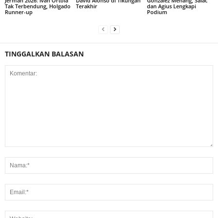
Jerman 2026: Ivan Ortola
David Alonso di Tikungan
Gonzalez Menang, Salac
Tak Terbendung, Holgado
Terakhir
dan Agius Lengkapi
Runner-up
Podium
TINGGALKAN BALASAN