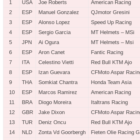
1
USA
Joe Roberts
American Racing
2
ESP
Manuel Gonzalez
QJmotor Gresini
3
ESP
Alonso Lopez
Speed Up Racing
4
ESP
Sergio Garcia
MT Helmets – MSi
5
JPN
Ai Ogura
MT Helmets – Msi
6
ESP
Aron Canet
Fantic Racing
7
ITA
Celestino Vietti
Red Bull KTM Ajo
8
ESP
Izan Guevara
CFMoto Aspar Racin
9
THA
Somkiat Chantra
Honda Team Asia
10
ESP
Marcos Ramirez
American Racing
11
BRA
Diogo Moreira
Italtrans Racing
12
GBR
Jake Dixon
CFMoto Aspar Racin
13
TUR
Deniz Oncu
Red Bull KTM Ajo
14
NLD
Zonta Vd Goorbergh
Fieten Olie Racing 