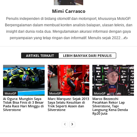
Mimi Carrasco
Penulis independen di bidang otomotif dan motorsport, khususnya MotoGP.
Berpengalaman dalam membuat konten analisis balapan, ulasan teknis, dan
insight dari dunia roda dua. Mengutamakan akurasi informasi dengan gaya
penyampaian yang tetap ringan dan informatif. Menulis sejak 2022...✍️
ARTIKEL TERKAIT
LEBIH BANYAK DARI PENULIS
MotoGP
MotoGP
MotoGP
Ai Ogura: Mungkin Saya
Marc Marquez: Sejak 2013
Marco Bezzecchi
Tidak Bisa Finis di 3 Besar
Saya Selalu Kesulitan di
Pecahkan Rekor Lap
Pada Race Hari Minggu di
Trek Seperti Assen dan
Silverstone, Tapi
Silverstone
Silverstone
Langsung Kena Denda
Rp20 Juta