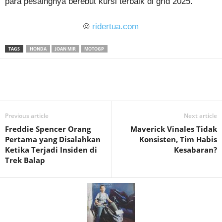
para pesaingnya berebut kursi terbaik di grid 2025.
©
ridertua.com
TAGS
HONDA
JOAN MIR
MOTOGP
Previous article
Next article
Freddie Spencer Orang
Maverick Vinales Tidak
Pertama yang Disalahkan
Konsisten, Tim Habis
Ketika Terjadi Insiden di
Kesabaran?
Trek Balap