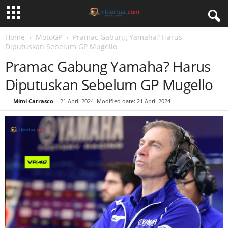
Home
MotoGP
Pramac Gabung Yamaha? Harus
Diputuskan Sebelum GP Mugello
Pramac Gabung Yamaha? Harus
Diputuskan Sebelum GP Mugello
By
Mimi Carrasco
-
21 April 2024
Modified date: 21 April 2024