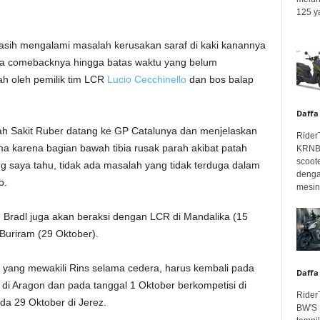
125 ya
asih mengalami masalah kerusakan saraf di kaki kanannya
da comebacknya hingga batas waktu yang belum
ah oleh pemilik tim LCR
Lucio Cecchinello
dan bos balap
Daffa
ah Sakit Ruber datang ke GP Catalunya dan menjelaskan
Rider
karena bagian bawah tibia rusak parah akibat patah
KRNBT
scoot
ang saya tahu, tidak ada masalah yang tidak terduga dalam
denga
o.
mesin.
Bradl juga akan beraksi dengan LCR di Mandalika (15
 Buriram (29 Oktober).
yang mewakili Rins selama cedera, harus kembali pada
Daffa
di Aragon dan pada tanggal 1 Oktober berkompetisi di
Rider
da 29 Oktober di Jerez.
BW'S 