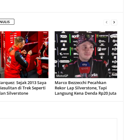
NULIS
MotoGP
arquez: Sejak 2013 Saya
Marco Bezzecchi Pecahkan
Kesulitan di Trek Seperti
Rekor Lap Silverstone, Tapi
an Silverstone
Langsung Kena Denda Rp20 Juta