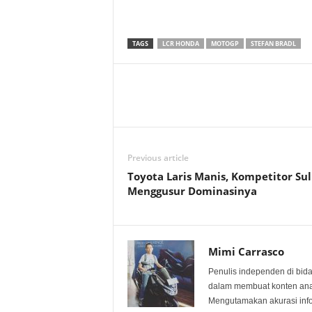
TAGS
LCR HONDA
MOTOGP
STEFAN BRADL
Previous article
Toyota Laris Manis, Kompetitor Sul
Menggusur Dominasinya
Mimi Carrasco
Penulis independen di bid
dalam membuat konten anali
Mengutamakan akurasi info