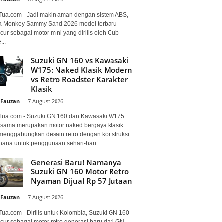
Tua.com - Jadi makin aman dengan sistem ABS,
 Monkey Sammy Sand 2026 model terbaru
ur sebagai motor mini yang dirilis oleh Cub
...
Suzuki GN 160 vs Kawasaki
W175: Naked Klasik Modern
vs Retro Roadster Karakter
Klasik
 Fauzan
-
7 August 2026
Tua.com - Suzuki GN 160 dan Kawasaki W175
sama merupakan motor naked bergaya klasik
menggabungkan desain retro dengan konstruksi
hana untuk penggunaan sehari-hari....
Generasi Baru! Namanya
Suzuki GN 160 Motor Retro
Nyaman Dijual Rp 57 Jutaan
 Fauzan
-
7 August 2026
Tua.com - Dirilis untuk Kolombia, Suzuki GN 160
cur sebagai motor retro generasi baru dari GN