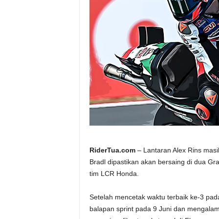
a
.
c
o
m
RiderTua.com
– Lantaran Alex Rins masih
Bradl dipastikan akan bersaing di dua Gr
tim LCR Honda.
Setelah mencetak waktu terbaik ke-3 pada
balapan sprint pada 9 Juni dan mengalami 