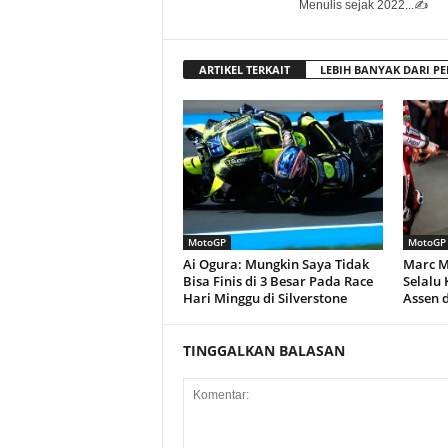
Menulis sejak 2022...✍️
ARTIKEL TERKAIT
LEBIH BANYAK DARI PE
MotoGP
MotoGP
Ai Ogura: Mungkin Saya Tidak
Marc M
Bisa Finis di 3 Besar Pada Race
Selalu 
Hari Minggu di Silverstone
Assen d
TINGGALKAN BALASAN