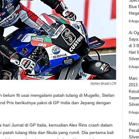
Speci
Blue 
Harga
8 Augu
Ai Og
Saya 
di 3 
Hari 
Silve
8 Augu
Marc 
Stefan Bradl LCR
2013 
Kesul
 belum fit usai mengalami patah tulang di Mugello, Stefan
Seper
and Prix berikutnya yakni di GP India dan Jepang dengan
Silve
8 Augu
Marc
 hari Jumat di GP Italia, kemudian Alex Rins crash dalam
Peca
patah tulang tibia dan fibula yang rumit. Dia pertama kali
Silve