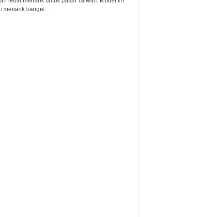
an lebih menarik untuk pasar Taiwan. Model ini
i menarik banget...