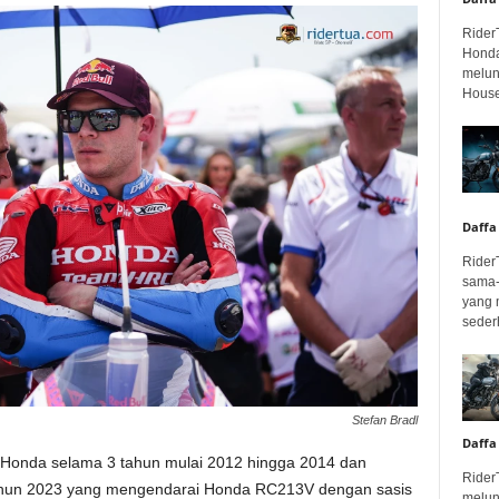
Rider
Honda
melunc
House
Daffa
Rider
sama-
yang 
seder
Stefan Bradl
Daffa
-Honda selama 3 tahun mulai 2012 hingga 2014 dan
Rider
tahun 2023 yang mengendarai Honda RC213V dengan sasis
melun