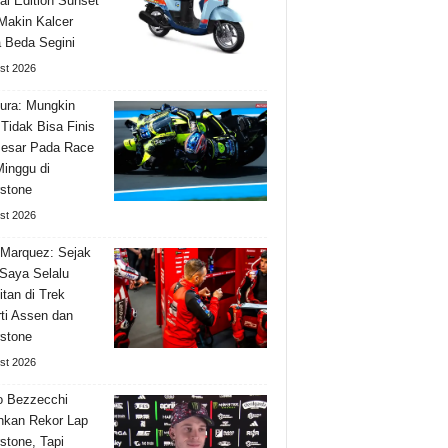
al Edition Sunset
Makin Kalcer
 Beda Segini
st 2026
ura: Mungkin
Tidak Bisa Finis
Besar Pada Race
Minggu di
rstone
st 2026
Marquez: Sejak
Saya Selalu
itan di Trek
ti Assen dan
rstone
st 2026
o Bezzecchi
hkan Rekor Lap
rstone, Tapi