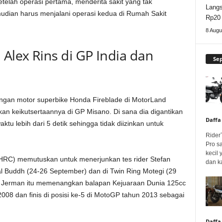
etelah operasi pertama, menderita sakit yang tak
Lang
mudian harus menjalani operasi kedua di Rumah Sakit
Rp20 
8 Augu
 Alex Rins di GP India dan
Se
engan motor superbike Honda Fireblade di MotorLand
an keikutsertaannya di GP Misano. Di sana dia digantikan
Daffa
tu lebih dari 5 detik sehingga tidak diizinkan untuk
Rider
Pro s
kecil
(HRC) memutuskan untuk menerjunkan tes rider Stefan
dan k
nal Buddh (24-26 September) dan di Twin Ring Motegi (29
l Jerman itu memenangkan balapan Kejuaraan Dunia 125cc
2008 dan finis di posisi ke-5 di MotoGP tahun 2013 sebagai
Daffa