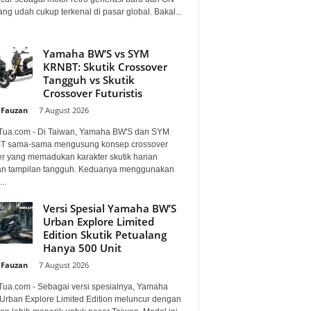
ng udah cukup terkenal di pasar global. Bakal...
Yamaha BW’S vs SYM
KRNBT: Skutik Crossover
Tangguh vs Skutik
Crossover Futuristis
 Fauzan
-
7 August 2026
Tua.com - Di Taiwan, Yamaha BW'S dan SYM
 sama-sama mengusung konsep crossover
er yang memadukan karakter skutik harian
n tampilan tangguh. Keduanya menggunakan
..
Versi Spesial Yamaha BW’S
Urban Explore Limited
Edition Skutik Petualang
Hanya 500 Unit
 Fauzan
-
7 August 2026
Tua.com - Sebagai versi spesialnya, Yamaha
Urban Explore Limited Edition meluncur dengan