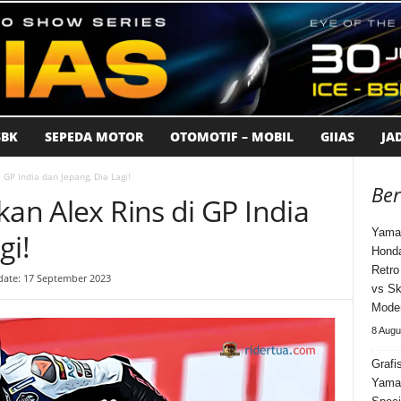
BK
SEPEDA MOTOR
OTOMOTIF – MOBIL
GIIAS
JA
 GP India dan Jepang, Dia Lagi!
Ber
kan Alex Rins di GP India
Yama
gi!
Honda
Retro
date: 17 September 2023
vs Sk
Moder
8 Augu
Grafi
Yama