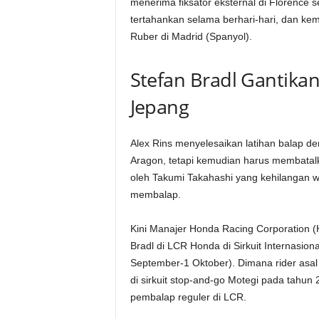
menerima fiksator eksternal di Florence s
tertahankan selama berhari-hari, dan ke
Ruber di Madrid (Spanyol).
Stefan Bradl Gantikan
Jepang
Alex Rins menyelesaikan latihan balap d
Aragon, tetapi kemudian harus membatalk
oleh Takumi Takahashi yang kehilangan wak
membalap.
Kini Manajer Honda Racing Corporation 
Bradl di LCR Honda di Sirkuit Internasio
September-1 Oktober). Dimana rider asa
di sirkuit stop-and-go Motegi pada tahun 
pembalap reguler di LCR.