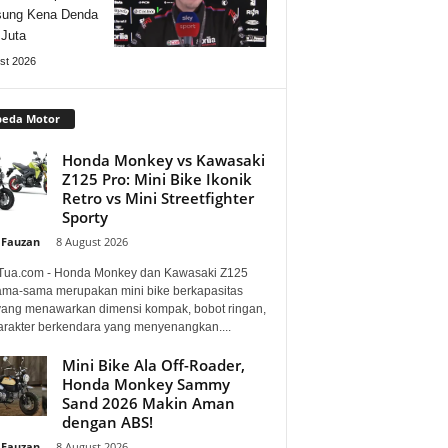
sung Kena Denda
Juta
st 2026
peda Motor
Honda Monkey vs Kawasaki
Z125 Pro: Mini Bike Ikonik
Retro vs Mini Streetfighter
Sporty
 Fauzan
-
8 August 2026
Tua.com - Honda Monkey dan Kawasaki Z125
ama-sama merupakan mini bike berkapasitas
 yang menawarkan dimensi kompak, bobot ringan,
arakter berkendara yang menyenangkan....
Mini Bike Ala Off-Roader,
Honda Monkey Sammy
Sand 2026 Makin Aman
dengan ABS!
 Fauzan
-
8 August 2026