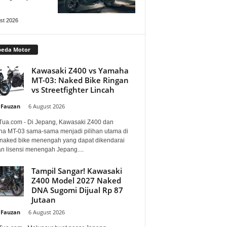
st 2026
peda Motor
Kawasaki Z400 vs Yamaha
MT-03: Naked Bike Ringan
vs Streetfighter Lincah
 Fauzan
-
6 August 2026
Tua.com - Di Jepang, Kawasaki Z400 dan
a MT-03 sama-sama menjadi pilihan utama di
 naked bike menengah yang dapat dikendarai
n lisensi menengah Jepang....
Tampil Sangar! Kawasaki
Z400 Model 2027 Naked
DNA Sugomi Dijual Rp 87
Jutaan
 Fauzan
-
6 August 2026