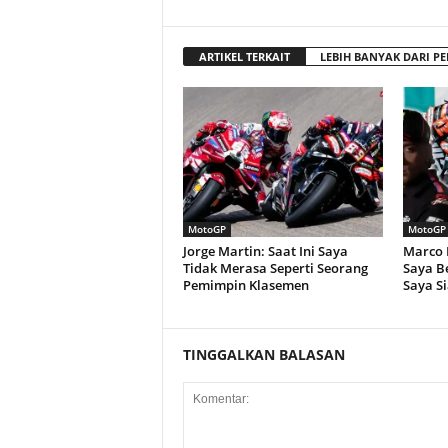
ARTIKEL TERKAIT
LEBIH BANYAK DARI PE
MotoGP
MotoGP
Jorge Martin: Saat Ini Saya
Marco B
Tidak Merasa Seperti Seorang
Saya Be
Pemimpin Klasemen
Saya Si
TINGGALKAN BALASAN