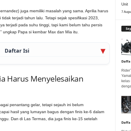
Unit
(Fernandez) juga memiliki masalah yang sama. Aprilia harus
7 Augu
dak terjadi tahun lalu. Tetapi sejak spesifikasi 2023,
nya terjadi pada suhu tinggi, tapi kami belum tahu persis
Se
,” ungkap Papa si kembar Max dan Mia itu.
Daftar Isi
Daffa
Rider
ilia Harus Menyelesaikan
Yamah
kelas
denga
gai penantang gelar, tetapi sejauh ini belum
apai hasil yang lumayan bagus dengan finis ke-6 dalam
nggu. Dan di Las Termas, dia juga finis ke-15 setelah
Daffa