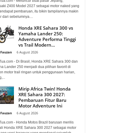
Tua.com - Meluncur buat pasar Jepang,
aki Z400 Model 2027 sebagai motor naked yang
mendapat pembaruan, itu bikin tampilannya makin
 dari sebelumnya....
Honda XRE Sahara 300 vs
Yamaha Lander 250:
Adventure Performa Tinggi
vs Trail Modern...
 Fauzan
-
6 August 2026
Tua.com - Di Brasil, Honda XRE Sahara 300 dan
a Lander 250 menjadi dua pilihan favorit di
n motor trail ringan untuk penggunaan harian,
,...
Mirip Africa Twin! Honda
XRE Sahara 300 2027:
Pembaruan Fitur Baru
Motor Adventure Ini
 Fauzan
-
6 August 2026
Tua.com - Honda Motos Brazil barusan merilis
li Honda XRE Sahara 300 2027 sebagai motor
lang versi teranyar yang mendapat sejumlah