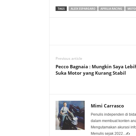
TAGS
ALEIX ESPARGARO
APRILIA RACING
MOTO
Previous article
Pecco Bagnaia : Mungkin Saya Lebi
Suka Motor yang Kurang Stabil
Mimi Carrasco
Penulis independen di bid
dalam membuat konten anali
Mengutamakan akurasi info
Menulis sejak 2022...✍️