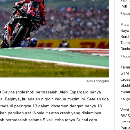
Tapi 
Pol!
7 Augu
Marc 
Saya 
Beru
Tamba
Dunia
7 Augu
Yama
SYM 
Cross
Aleix Espargaro
Skuti
Futuri
 Device (holeshot) bermasalah, Aleix Espargaro hanya
 Baginya, itu adalah nirpoin kedua musim ini. Setelah tiga
7 Augu
berada di peringkat 13 dalam klasemen dengan hanya 18
Versi
kan pabrikan asal Noale itu atas crash yang dialaminya.
BW’S 
ah bermasalah selama 5 kali, coba tanya Ducati cara
Limit
Petua