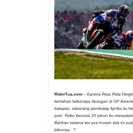
a
.
c
o
m
RiderTua.com
– Karena Rear Ride Height
bertahan beberapa tikungan di GP Amerika.
balapan, sekarang pembalap Aprilia itu 
poin. Rider berusia 33 tahun itu menyalah
Bahkan selama tes pra musim alat ini sud
bikinnya.. ?