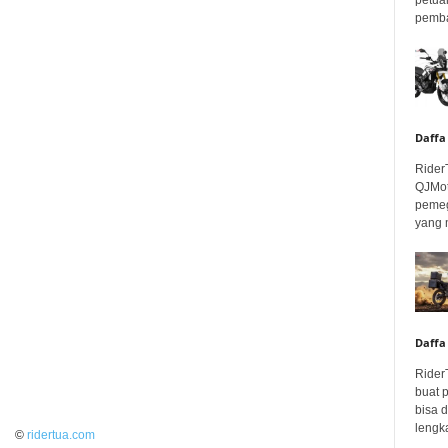
pembar
Daffa
Rider
QJMot
pemeg
yang 
Daffa
Rider
buat 
bisa 
lengka
©
ridertua.com