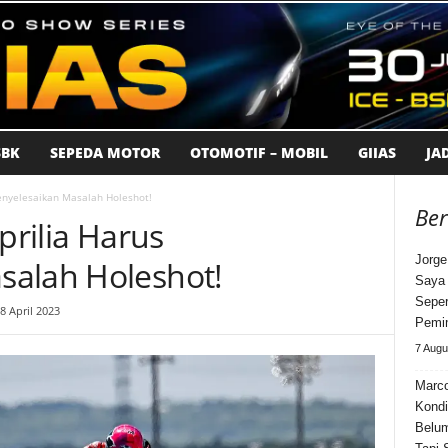
BK
SEPEDA MOTOR
OTOMOTIF – MOBIL
GIIAS
JA
Menyelesaikan Masalah Holeshot!
Ber
prilia Harus
Jorge
salah Holeshot!
Saya 
Seper
8 April 2023
Pemi
7 Augu
Marco
Kondi
Belum