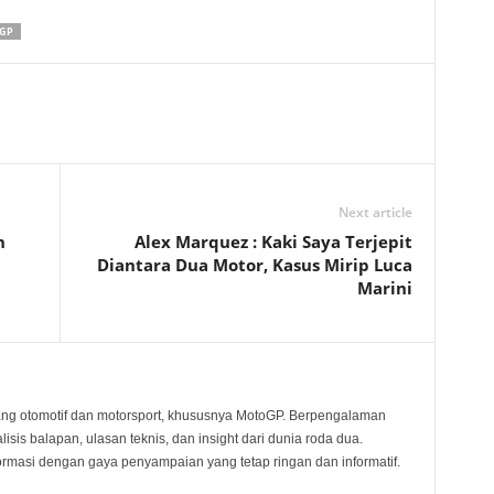
GP
Next article
h
Alex Marquez : Kaki Saya Terjepit
Diantara Dua Motor, Kasus Mirip Luca
Marini
ang otomotif dan motorsport, khususnya MotoGP. Berpengalaman
sis balapan, ulasan teknis, dan insight dari dunia roda dua.
rmasi dengan gaya penyampaian yang tetap ringan dan informatif.