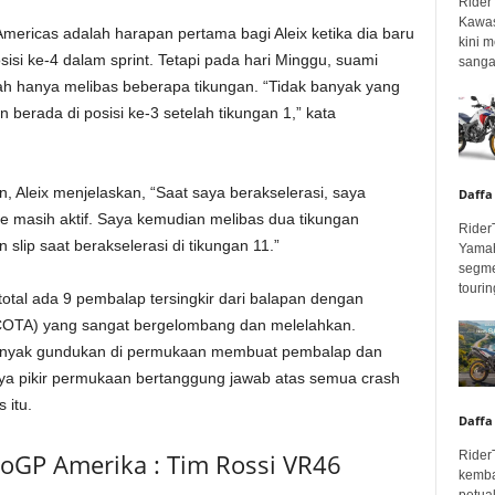
Rider
Kawas
Americas adalah harapan pertama bagi Aleix ketika dia baru
kini 
sisi ke-4 dalam sprint. Tetapi pada hari Minggu, suami
sangar
ah hanya melibas beberapa tikungan. “Tidak banyak yang
n berada di posisi ke-3 setelah tikungan 1,” kata
 Aleix menjelaskan, “Saat saya berakselerasi, saya
Daffa
e masih aktif. Saya kemudian melibas dua tikungan
Rider
slip saat berakselerasi di tikungan 11.”
Yamah
segme
touring
otal ada 9 pembalap tersingkir dari balapan dengan
s (COTA) yang sangat bergelombang dan melelahkan.
 banyak gundukan di permukaan membuat pembalap dan
saya pikir permukaan bertanggung jawab atas semua crash
 itu.
Daffa
Rider
GP Amerika : Tim Rossi VR46
kemba
petua