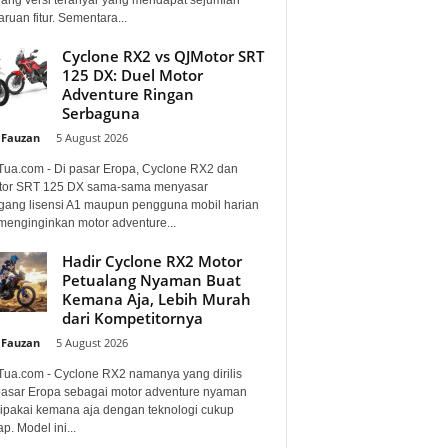
uan fitur. Sementara...
Cyclone RX2 vs QJMotor SRT
125 DX: Duel Motor
Adventure Ringan
Serbaguna
 Fauzan
-
5 August 2026
Tua.com - Di pasar Eropa, Cyclone RX2 dan
or SRT 125 DX sama-sama menyasar
ang lisensi A1 maupun pengguna mobil harian
menginginkan motor adventure...
Hadir Cyclone RX2 Motor
Petualang Nyaman Buat
Kemana Aja, Lebih Murah
dari Kompetitornya
 Fauzan
-
5 August 2026
Tua.com - Cyclone RX2 namanya yang dirilis
pasar Eropa sebagai motor adventure nyaman
dipakai kemana aja dengan teknologi cukup
p. Model ini...