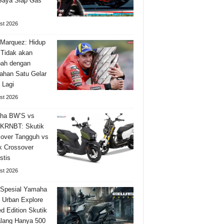
Saya Siap Gas
st 2026
Marquez: Hidup
Tidak akan
bah dengan
han Satu Gelar
 Lagi
st 2026
ha BW’S vs
KRNBT: Skutik
over Tangguh vs
k Crossover
stis
st 2026
 Spesial Yamaha
Urban Explore
ed Edition Skutik
lang Hanya 500