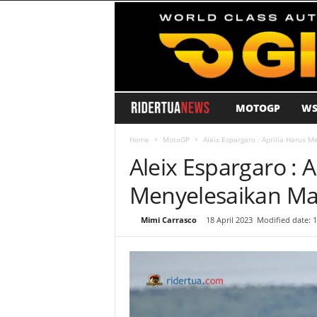
MOTOGP
WS
R
i
Home
MotoGP
Aleix Espargaro : Aprilia Harus 
Aleix Espargaro : A
d
Menyelesaikan Ma
e
By
Mimi Carrasco
-
18 April 2023
Modified date: 1
r
T
u