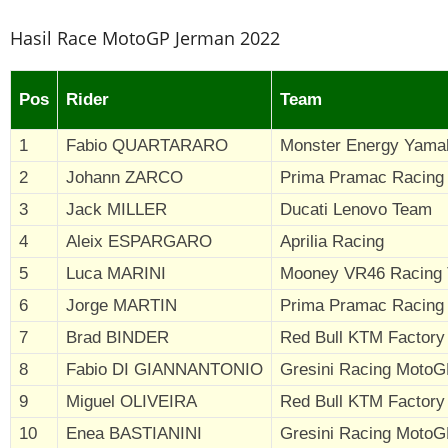
Hasil Race MotoGP Jerman 2022
Pos
Rider
Team
1
Fabio QUARTARARO
Monster Energy Yam
2
Johann ZARCO
Prima Pramac Racing
3
Jack MILLER
Ducati Lenovo Team
4
Aleix ESPARGARO
Aprilia Racing
5
Luca MARINI
Mooney VR46 Racing
6
Jorge MARTIN
Prima Pramac Racing
7
Brad BINDER
Red Bull KTM Factory
8
Fabio DI GIANNANTONIO
Gresini Racing Moto
9
Miguel OLIVEIRA
Red Bull KTM Factory
10
Enea BASTIANINI
Gresini Racing Moto