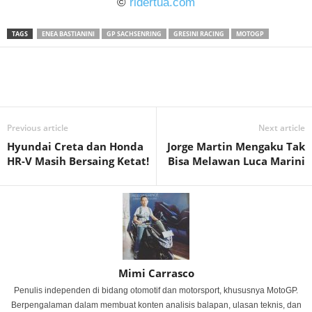
©
ridertua.com
TAGS
ENEA BASTIANINI
GP SACHSENRING
GRESINI RACING
MOTOGP
Previous article
Next article
Hyundai Creta dan Honda
Jorge Martin Mengaku Tak
HR-V Masih Bersaing Ketat!
Bisa Melawan Luca Marini
Mimi Carrasco
Penulis independen di bidang otomotif dan motorsport, khususnya MotoGP.
Berpengalaman dalam membuat konten analisis balapan, ulasan teknis, dan