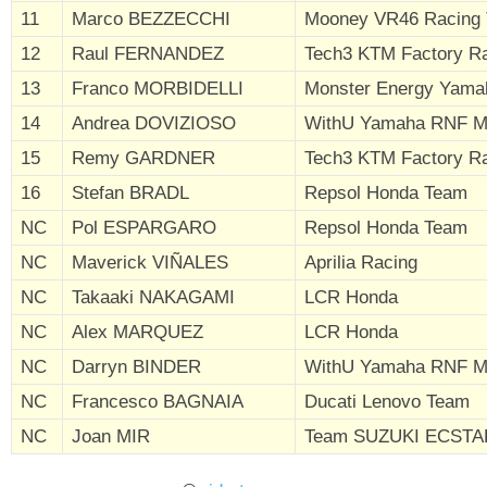
11
Marco BEZZECCHI
Mooney VR46 Racing
12
Raul FERNANDEZ
Tech3 KTM Factory R
13
Franco MORBIDELLI
Monster Energy Yam
14
Andrea DOVIZIOSO
WithU Yamaha RNF 
15
Remy GARDNER
Tech3 KTM Factory R
16
Stefan BRADL
Repsol Honda Team
NC
Pol ESPARGARO
Repsol Honda Team
NC
Maverick VIÑALES
Aprilia Racing
NC
Takaaki NAKAGAMI
LCR Honda
NC
Alex MARQUEZ
LCR Honda
NC
Darryn BINDER
WithU Yamaha RNF 
NC
Francesco BAGNAIA
Ducati Lenovo Team
NC
Joan MIR
Team SUZUKI ECSTA