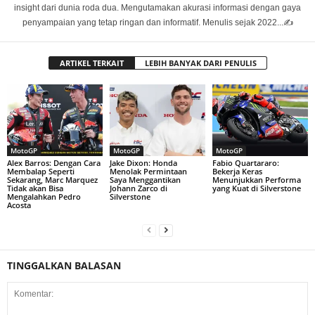
insight dari dunia roda dua. Mengutamakan akurasi informasi dengan gaya
penyampaian yang tetap ringan dan informatif. Menulis sejak 2022...✍️
ARTIKEL TERKAIT
LEBIH BANYAK DARI PENULIS
MotoGP
MotoGP
MotoGP
Alex Barros: Dengan Cara
Jake Dixon: Honda
Fabio Quartararo:
Membalap Seperti
Menolak Permintaan
Bekerja Keras
Sekarang, Marc Marquez
Saya Menggantikan
Menunjukkan Performa
Tidak akan Bisa
Johann Zarco di
yang Kuat di Silverstone
Mengalahkan Pedro
Silverstone
Acosta
TINGGALKAN BALASAN