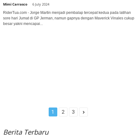
Mimi Carrasco
-
6 July 2024
RiderTua.com - Jorge Martin menjadi pembalap tercepat kedua pada latihan
sore hari Jumat di GP Jerman, namun gapnya dengan Maverick Vinales cukup
besar yakni mencapai...
1
2
3
Berita Terbaru