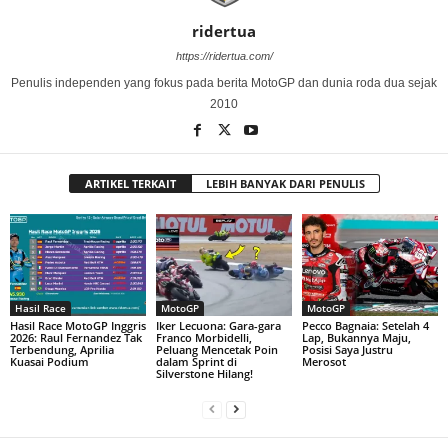
ridertua
https://ridertua.com/
Penulis independen yang fokus pada berita MotoGP dan dunia roda dua sejak
2010
ARTIKEL TERKAIT
LEBIH BANYAK DARI PENULIS
Hasil Race
MotoGP
MotoGP
Hasil Race MotoGP Inggris
Iker Lecuona: Gara-gara
Pecco Bagnaia: Setelah 4
2026: Raul Fernandez Tak
Franco Morbidelli,
Lap, Bukannya Maju,
Terbendung, Aprilia
Peluang Mencetak Poin
Posisi Saya Justru
Kuasai Podium
dalam Sprint di
Merosot
Silverstone Hilang!