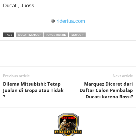
Ducati, Juoss..
©
ridertua.com
TAGS
DUCATI MOTOGP
JORGE MARTIN
MOTOGP
Previous article
Next article
Dilema Mitsubishi: Tetap
Marquez Dicoret dari
Jualan di Eropa atau Tidak
Daftar Calon Pembalap
?
Ducati karena Rossi?