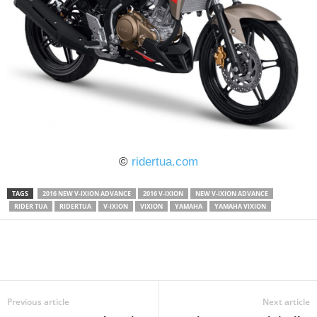
©
ridertua.com
TAGS
2016 NEW V-IXION ADVANCE
2016 V-IXION
NEW V-IXION ADVANCE
RIDER TUA
RIDERTUA
V-IXION
VIXION
YAMAHA
YAMAHA VIXION
Previous article
Next article