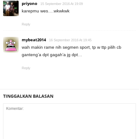
priyono
15 September 2016 At 19:09
karepmu wes….wkwkwk
Reply
mybeat2014
16 September 2016 At 19:45
wah makin rame nih segmen sport, tp w ttp pilih cb
ganteng’a dpt gagah’a jg dpt…
Reply
TINGGALKAN BALASAN