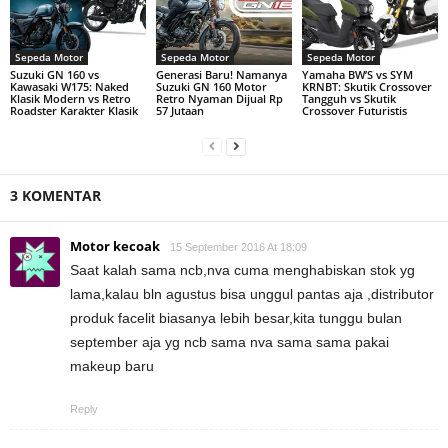
Sepeda Motor
Sepeda Motor
Sepeda Motor
Suzuki GN 160 vs
Generasi Baru! Namanya
Yamaha BW’S vs SYM
Kawasaki W175: Naked
Suzuki GN 160 Motor
KRNBT: Skutik Crossover
Klasik Modern vs Retro
Retro Nyaman Dijual Rp
Tangguh vs Skutik
Roadster Karakter Klasik
57 Jutaan
Crossover Futuristis
3 KOMENTAR
Motor kecoak
15 September 2016 At 18:09
Saat kalah sama ncb,nva cuma menghabiskan stok yg
lama,kalau bln agustus bisa unggul pantas aja ,distributor
produk facelit biasanya lebih besar,kita tunggu bulan
september aja yg ncb sama nva sama sama pakai
makeup baru
Reply