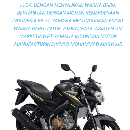
JUGA, DENGAN MENYAJIKAN WARNA BARU.
BERTEPATAN DENGAN MOMEN KEMERDEKAAN
INDONESIA KE-71, YAMAHA MELUNCURKAN EMPAT
WARNA BARU UNTUK V-IXION,”KATA ASISTEN GM
MARKETING PT YAMAHA INDONESIA MOTOR
MANUFACTURING(YIMM) MOHAMMAD MASYKUR