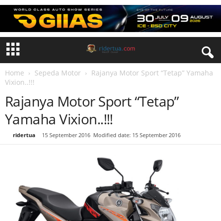
Home
Sepeda Motor
Rajanya Motor Sport “Tetap” Yamaha
Vixion..!!!
Rajanya Motor Sport “Tetap”
Yamaha Vixion..!!!
By
ridertua
-
15 September 2016
Modified date: 15 September 2016