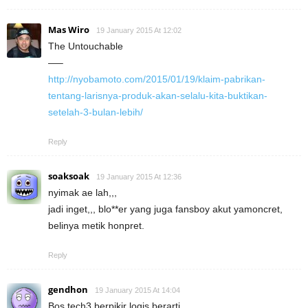
Mas Wiro
19 January 2015 At 12:02
The Untouchable
—–
http://nyobamoto.com/2015/01/19/klaim-pabrikan-
tentang-larisnya-produk-akan-selalu-kita-buktikan-
setelah-3-bulan-lebih/
Reply
soaksoak
19 January 2015 At 12:36
nyimak ae lah,,,
jadi inget,,, blo**er yang juga fansboy akut yamoncret,
belinya metik honpret.
Reply
gendhon
19 January 2015 At 14:04
Bos tech3 berpikir logis berarti,