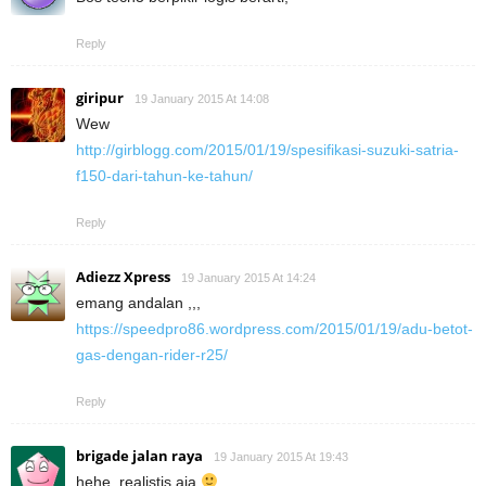
Reply
giripur
19 January 2015 At 14:08
Wew
http://girblogg.com/2015/01/19/spesifikasi-suzuki-satria-
f150-dari-tahun-ke-tahun/
Reply
Adiezz Xpress
19 January 2015 At 14:24
emang andalan ,,,
https://speedpro86.wordpress.com/2015/01/19/adu-betot-
gas-dengan-rider-r25/
Reply
brigade jalan raya
19 January 2015 At 19:43
hehe. realistis aja