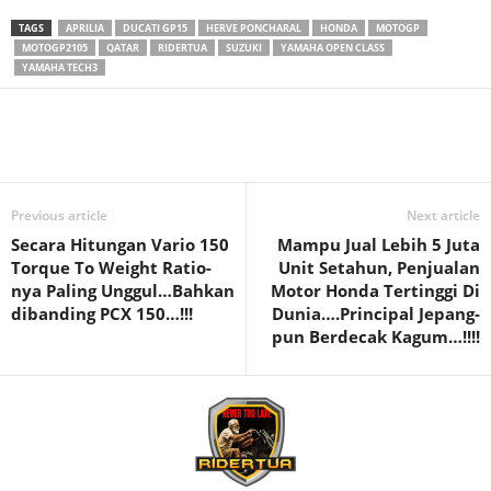
TAGS
APRILIA
DUCATI GP15
HERVE PONCHARAL
HONDA
MOTOGP
MOTOGP2105
QATAR
RIDERTUA
SUZUKI
YAMAHA OPEN CLASS
YAMAHA TECH3
Previous article
Next article
Secara Hitungan Vario 150
Mampu Jual Lebih 5 Juta
Torque To Weight Ratio-
Unit Setahun, Penjualan
nya Paling Unggul…Bahkan
Motor Honda Tertinggi Di
dibanding PCX 150…!!!
Dunia….Principal Jepang-
pun Berdecak Kagum…!!!!