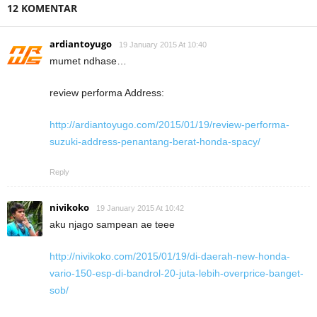
12 KOMENTAR
ardiantoyugo
19 January 2015 At 10:40
mumet ndhase…
review performa Address:
http://ardiantoyugo.com/2015/01/19/review-performa-
suzuki-address-penantang-berat-honda-spacy/
Reply
nivikoko
19 January 2015 At 10:42
aku njago sampean ae teee
http://nivikoko.com/2015/01/19/di-daerah-new-honda-
vario-150-esp-di-bandrol-20-juta-lebih-overprice-banget-
sob/