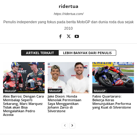
ridertua
https://ridertua.com/
Penulis independen yang fokus pada berita MotoGP dan dunia roda dua sejak
2010
ARTIKEL TERKAIT
LEBIH BANYAK DARI PENULIS
MotoGP
MotoGP
MotoGP
Alex Barros: Dengan Cara
Jake Dixon: Honda
Fabio Quartararo:
Membalap Seperti
Menolak Permintaan
Bekerja Keras
Sekarang, Marc Marquez
Saya Menggantikan
Menunjukkan Performa
Tidak akan Bisa
Johann Zarco di
yang Kuat di Silverstone
Mengalahkan Pedro
Silverstone
Acosta