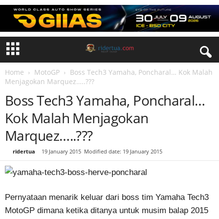
Home
MotoGP
Boss Tech3 Yamaha, Poncharal… Kok Malah
Menjagokan Marquez…..???
Boss Tech3 Yamaha, Poncharal…
Kok Malah Menjagokan
Marquez…..???
By
ridertua
-
19 January 2015
Modified date: 19 January 2015
Pernyataan menarik keluar dari boss tim Yamaha Tech3
MotoGP dimana ketika ditanya untuk musim balap 2015