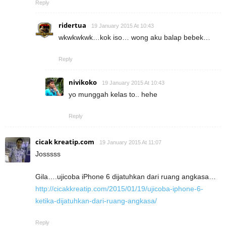
Reply
ridertua
19 January 2015 At 10:43
wkwkwkwk…kok iso… wong aku balap bebek…
Reply
nivikoko
19 January 2015 At 10:43
yo munggah kelas to.. hehe
Reply
cicak kreatip.com
19 January 2015 At 11:07
Josssss
Gila….ujicoba iPhone 6 dijatuhkan dari ruang angkasa…
http://cicakkreatip.com/2015/01/19/ujicoba-iphone-6-
ketika-dijatuhkan-dari-ruang-angkasa/
Reply