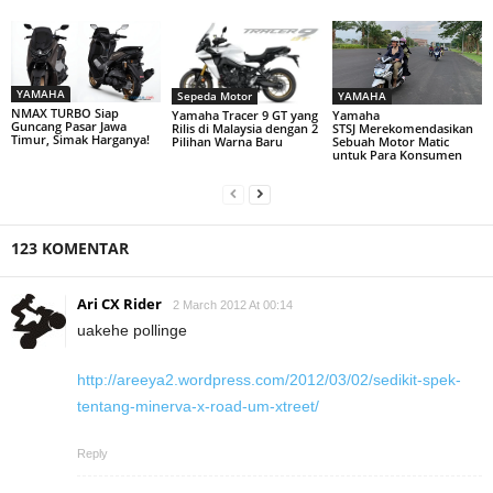
YAMAHA
Sepeda Motor
YAMAHA
NMAX TURBO Siap
Yamaha Tracer 9 GT yang
Yamaha
Guncang Pasar Jawa
Rilis di Malaysia dengan 2
STSJ Merekomendasikan
Timur, Simak Harganya!
Pilihan Warna Baru
Sebuah Motor Matic
untuk Para Konsumen
123 KOMENTAR
Ari CX Rider
2 March 2012 At 00:14
uakehe pollinge
http://areeya2.wordpress.com/2012/03/02/sedikit-spek-
tentang-minerva-x-road-um-xtreet/
Reply