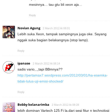
mesinnya… tau gtu bli xeon aja…
Reply
Novian Agung
2 March 2012 At 08:01
Lebih suka Xeon, tampak sampingnya juga oke. Sayang
nggak suka bagian belakangnya (stop lamp).
Reply
ipanase
2 March 2012 At 08:14
sadis vario,.,,tapi BBmnya??
http://pertamax7.wordpress.com/2012/03/01/ha-esemka-
tidak-lulus-uji-emisi-shocked/
Reply
Bobby kelanarimba
2 March 2012 At 08:28
lebih dominan Vartech 125 Fi la,dari segi fitur n technologi