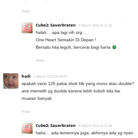
Reply
Cube2: Sauerbraten
6 March 2012 At 11:53
halah… apa lagi nih org…
One Heart Semakin Di Depan !
Bersatu kita teguh, bercerai bagi harta
Reply
hadi
2 March 2012 At 09:04
apakah vario 125 pakai shok blk yang mono atau double?
ane memelih yg double karena lebih kokoh bila bw
muatan banyak.
Reply
Cube2: Sauerbraten
6 March 2012 At 11:54
haha… ada temennya juga, akhirnya ada yg nyari