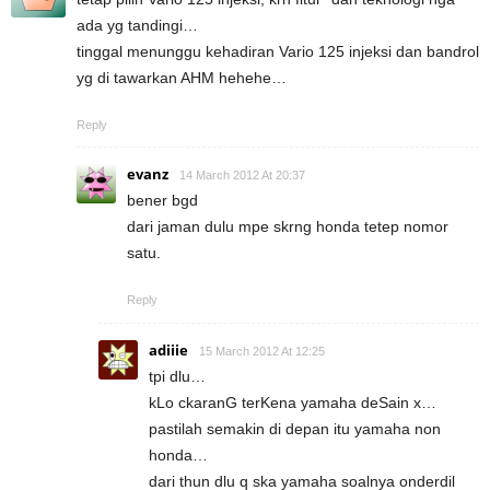
ada yg tandingi…
tinggal menunggu kehadiran Vario 125 injeksi dan bandrol
yg di tawarkan AHM hehehe…
Reply
evanz
14 March 2012 At 20:37
bener bgd
dari jaman dulu mpe skrng honda tetep nomor
satu.
Reply
adiiie
15 March 2012 At 12:25
tpi dlu…
kLo ckaranG terKena yamaha deSain x…
pastilah semakin di depan itu yamaha non
honda…
dari thun dlu q ska yamaha soalnya onderdil