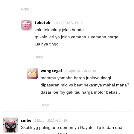
Reply
tokotok
1 April 2012 At 14:13
kalo teknologi jelas honda
tp kalo lari ya jelas yamaha + yamaha harga
jualnya tinggi.
Reply
wong tegal
23 April 2012 At 21:18
matamu yamaha harga jualnya tinggi….
dipasaran mio vs beat bekasnya mahal mana?
dasar loe fby gak tau harga motor bekas..
Reply
sinbe
2 March 2012 At 14:19
Skutik yg paling ane demen ya Hayate. Tp lo dari dua