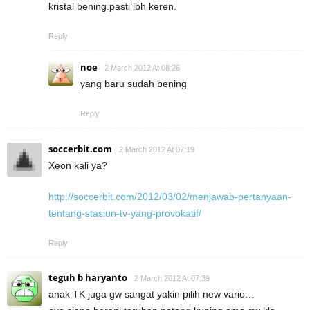
kristal bening.pasti lbh keren.
Reply
noe
2 March 2012 At 08:26
yang baru sudah bening
Reply
soccerbit.com
2 March 2012 At 07:19
Xeon kali ya?
http://soccerbit.com/2012/03/02/menjawab-pertanyaan-
tentang-stasiun-tv-yang-provokatif/
Reply
teguh b haryanto
2 March 2012 At 07:39
anak TK juga gw sangat yakin pilih new vario…