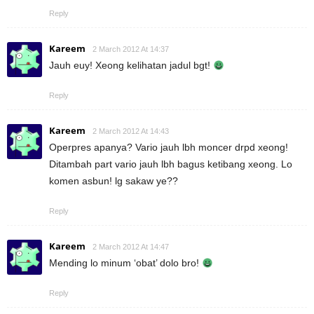
Reply
Kareem
2 March 2012 At 14:37
Jauh euy! Xeong kelihatan jadul bgt!
Reply
Kareem
2 March 2012 At 14:43
Operpres apanya? Vario jauh lbh moncer drpd xeong!
Ditambah part vario jauh lbh bagus ketibang xeong. Lo
komen asbun! lg sakaw ye??
Reply
Kareem
2 March 2012 At 14:47
Mending lo minum ‘obat’ dolo bro!
Reply