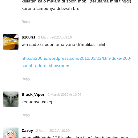
keliatan kalo malam di spion mobil (terutama mbil tinggi)
karena lampunya di bwah bro.
Reply
p200ns
2 March 2012 At 09:16
wih sadizzz xeon ama vario di’mutilasi’ hihihi
http://p200ns.wordpress.com/2012/03/02/ktm-duke-200-
sudah-ada-di-showroom
Reply
Black_Viper
2 March 2012 At 10:02
keduanya cakep
Reply
Casey
2 March 2012 At 10:30
tetap pilih Vario 125 injeksi, krn fitur” dan teknologi nga