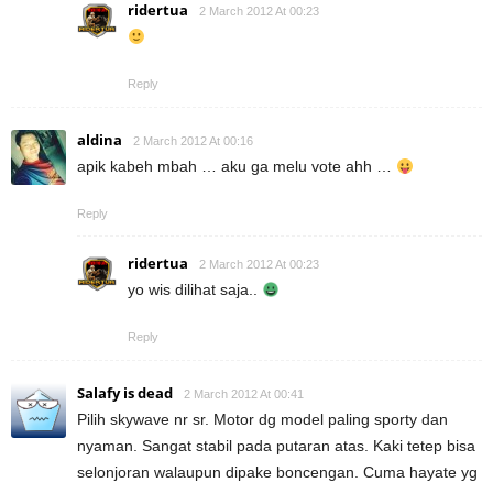
ridertua
2 March 2012 At 00:23
Reply
aldina
2 March 2012 At 00:16
apik kabeh mbah … aku ga melu vote ahh …
Reply
ridertua
2 March 2012 At 00:23
yo wis dilihat saja..
Reply
Salafy is dead
2 March 2012 At 00:41
Pilih skywave nr sr. Motor dg model paling sporty dan
nyaman. Sangat stabil pada putaran atas. Kaki tetep bisa
selonjoran walaupun dipake boncengan. Cuma hayate yg