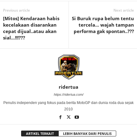
Previous article
Next article
[Mitos] Kendaraan habis
Si Buruk rupa belum tentu
kecelakaan disarankan
tercela… wajah tampan
cepat dijual..atau akan
performa gak spontan..???
sial…!!!???
ridertua
https://ridertua.com/
Penulis independen yang fokus pada berita MotoGP dan dunia roda dua sejak
2010
ARTIKEL TERKAIT
LEBIH BANYAK DARI PENULIS