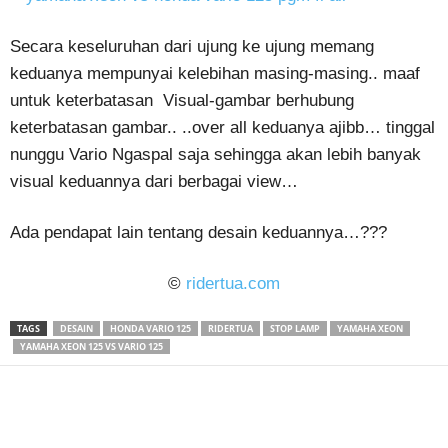
Secara keseluruhan dari ujung ke ujung memang
keduanya mempunyai kelebihan masing-masing.. maaf
untuk keterbatasan Visual-gambar berhubung
keterbatasan gambar.. ..over all keduanya ajibb… tinggal
nunggu Vario Ngaspal saja sehingga akan lebih banyak
visual keduannya dari berbagai view…
Ada pendapat lain tentang desain keduannya…???
©
ridertua.com
TAGS
DESAIN
HONDA VARIO 125
RIDERTUA
STOP LAMP
YAMAHA XEON
YAMAHA XEON 125 VS VARIO 125