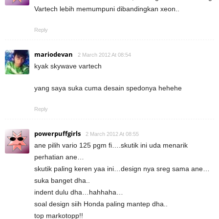
Vartech lebih memumpuni dibandingkan xeon..
Reply
mariodevan
2 March 2012 At 08:54
kyak skywave vartech
yang saya suka cuma desain spedonya hehehe
Reply
powerpuffgirls
2 March 2012 At 08:55
ane pilih vario 125 pgm fi….skutik ini uda menarik
perhatian ane…
skutik paling keren yaa ini…design nya sreg sama ane…
suka banget dha..
indent dulu dha…hahhaha…
soal design siih Honda paling mantep dha..
top markotopp!!