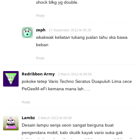
shock blkg yg double.
Reply
zeph
17 September 2012 At 05:29
wkakwak keliatan tukang jualan tahu ska bawa
beban
Reply
Redribbon Army
2 March 2012 At 09:06
pokoke tetep Vario Techno Seratus Duapuluh Lima cece
PeGeeM-eFi kemana mana lah…..
Reply
Lambz
2 March 2012 At 09:08
Desain lampu senja xeon sangat berguna buat
pengendara mobil, kalo skutik kayak vario suka gak