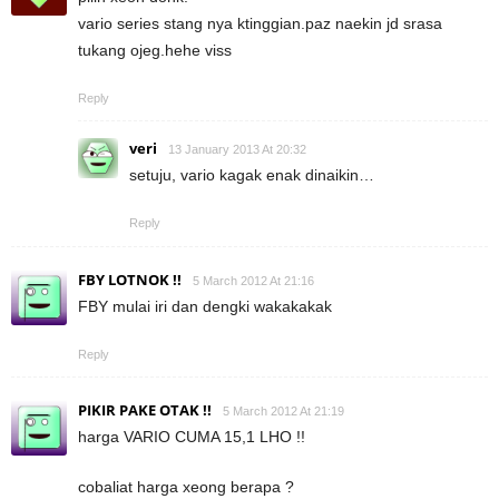
vario series stang nya ktinggian.paz naekin jd srasa
tukang ojeg.hehe viss
Reply
veri
13 January 2013 At 20:32
setuju, vario kagak enak dinaikin…
Reply
FBY LOTNOK !!
5 March 2012 At 21:16
FBY mulai iri dan dengki wakakakak
Reply
PIKIR PAKE OTAK !!
5 March 2012 At 21:19
harga VARIO CUMA 15,1 LHO !!
cobaliat harga xeong berapa ?