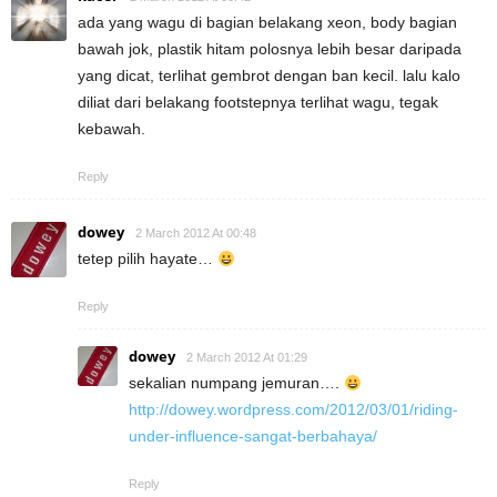
ada yang wagu di bagian belakang xeon, body bagian
bawah jok, plastik hitam polosnya lebih besar daripada
yang dicat, terlihat gembrot dengan ban kecil. lalu kalo
diliat dari belakang footstepnya terlihat wagu, tegak
kebawah.
Reply
dowey
2 March 2012 At 00:48
tetep pilih hayate…
Reply
dowey
2 March 2012 At 01:29
sekalian numpang jemuran….
http://dowey.wordpress.com/2012/03/01/riding-
under-influence-sangat-berbahaya/
Reply