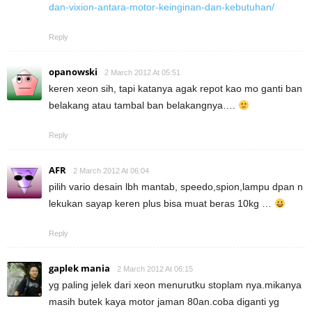
dan-vixion-antara-motor-keinginan-dan-kebutuhan/
Reply
opanowski
2 March 2012 At 05:51
keren xeon sih, tapi katanya agak repot kao mo ganti ban
belakang atau tambal ban belakangnya….
Reply
AFR
2 March 2012 At 06:04
pilih vario desain lbh mantab, speedo,spion,lampu dpan n
lekukan sayap keren plus bisa muat beras 10kg …
Reply
gaplek mania
2 March 2012 At 06:15
yg paling jelek dari xeon menurutku stoplam nya.mikanya
masih butek kaya motor jaman 80an.coba diganti yg