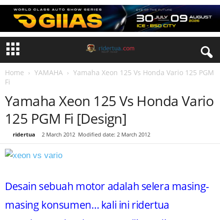
Home
YAMAHA
Yamaha Xeon 125 Vs Honda Vario 125 PGM
Fi
Yamaha Xeon 125 Vs Honda Vario
125 PGM Fi [Design]
By
ridertua
-
2 March 2012
Modified date: 2 March 2012
Desain sebuah motor adalah selera masing-
masing konsumen… kali ini ridertua