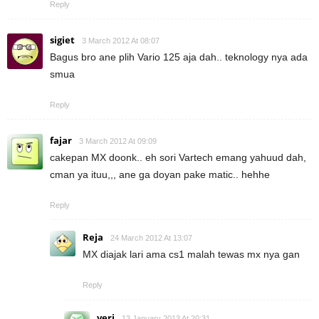
Reply
sigiet
3 March 2012 At 08:07
Bagus bro ane plih Vario 125 aja dah.. teknology nya ada
smua
Reply
fajar
3 March 2012 At 09:09
cakepan MX doonk.. eh sori Vartech emang yahuud dah,
cman ya ituu,,, ane ga doyan pake matic.. hehhe
Reply
Reja
24 March 2012 At 13:07
MX diajak lari ama cs1 malah tewas mx nya gan
Reply
veri
13 January 2013 At 20:31