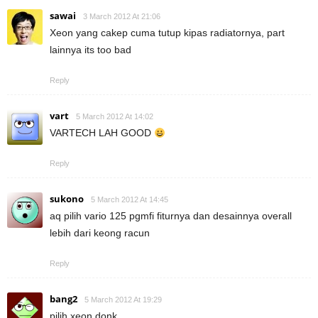
sawai
3 March 2012 At 21:06
Xeon yang cakep cuma tutup kipas radiatornya, part
lainnya its too bad
Reply
vart
5 March 2012 At 14:02
VARTECH LAH GOOD
Reply
sukono
5 March 2012 At 14:45
aq pilih vario 125 pgmfi fiturnya dan desainnya overall
lebih dari keong racun
Reply
bang2
5 March 2012 At 19:29
pilih xeon donk.