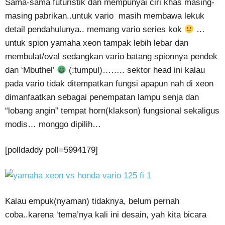
Sama-sama futuristik dan mempunyai ciri khas masing-
masing pabrikan..untuk vario masih membawa lekuk
detail pendahulunya.. memang vario series kok
…
untuk spion yamaha xeon tampak lebih lebar dan
membulat/oval sedangkan vario batang spionnya pendek
dan ‘Mbuthel’
(:tumpul)…….. sektor head ini kalau
pada vario tidak ditempatkan fungsi apapun nah di xeon
dimanfaatkan sebagai penempatan lampu senja dan
“lobang angin” tempat horn(klakson) fungsional sekaligus
modis… monggo dipilih…
[polldaddy poll=5994179]
Kalau empuk(nyaman) tidaknya, belum pernah
coba..karena ‘tema’nya kali ini desain, yah kita bicara