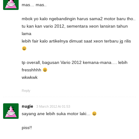
mas… mas..
mbok yo kalo ngebandingin harus sama2 motor baru tho..
tu kan kan vario 2012, sementara xeon lansiran tahun
lama
lebih fair kalo artikelnya dimuat saat xeon terbaru jg rilis
tp overall, bagusan Vario 2012 kemana-mana…. lebih
fresshhhh
wkwkwk
Reply
nugie
3 March 2012 At 01:53
sayang ane lebih suka motor laki…
piss!!