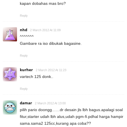
kapan dobahas mas bro?
Reply
nhd
2 March 2012 At 11:09
^^^^^^^
Gambare ra iso dibukak bagasine.
Reply
kurher
2 March 2012 At 11:23
vartech 125 donk..
Reply
damar
2 March 2012 At 13:00
pilih pario doongg……dr desain jls lbh bagus.apalagi soal
fitur,starter udah lbh alus,udah pgm-fi.pdhal harga hampir
sama.sama2 125cc,kurang apa coba??