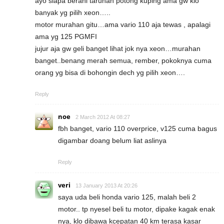
ayo siapa berani taruhan potong kuping ama gw klo
banyak yg pilih xeon…..
motor murahan gitu…ama vario 110 aja tewas , apalagi
ama yg 125 PGMFI
jujur aja gw geli banget lihat jok nya xeon…murahan
banget..benang merah semua, rember, pokoknya cuma
orang yg bisa di bohongin dech yg pilih xeon….
Reply
noe
2 March 2012 At 08:27
fbh banget, vario 110 overprice, v125 cuma bagus
digambar doang belum liat aslinya
Reply
veri
13 January 2013 At 20:26
saya uda beli honda vario 125, malah beli 2
motor.. tp nyesel beli tu motor, dipake kagak enak
nya, klo dibawa kcepatan 40 km terasa kasar