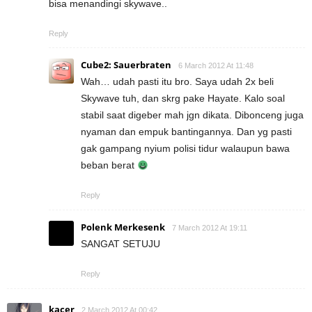
bisa menandingi skywave..
Reply
Cube2: Sauerbraten
6 March 2012 At 11:48
Wah… udah pasti itu bro. Saya udah 2x beli
Skywave tuh, dan skrg pake Hayate. Kalo soal
stabil saat digeber mah jgn dikata. Dibonceng juga
nyaman dan empuk bantingannya. Dan yg pasti
gak gampang nyium polisi tidur walaupun bawa
beban berat
Reply
Polenk Merkesenk
7 March 2012 At 19:11
SANGAT SETUJU
Reply
kacer
2 March 2012 At 00:42