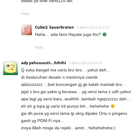
diatas ya vote vario125 lah.
Reply
Cube2: Sauerbraten
6 March 2012 At 11:57
Haha… ada fans Hayate juga tho?
Reply
ady yahuuuutt...hihihi
2 March 2012 At 14:33
Q suka banget ma vario bro bro….yahut deh…
dr kesluruhan desain n mesinnya ciamik
abiizzzzzzz….bwt boncengan jg gk kalah mantab bro…
jajal z bro,gw yakin g kecewa….yg versi lama z udh yahut
apa lagi yg versi baru..wuiihhh..tambah ngejozzzzz deh…
eh eh g lupa jg vario irit punya loh…hehehehe
gw dh puxa yg versi lama tp skrg dipake Ortu n pingenx
ganti yg PGM-Fi.nya…
insya Allah moga da rejeki…amin…hehehehehe:)