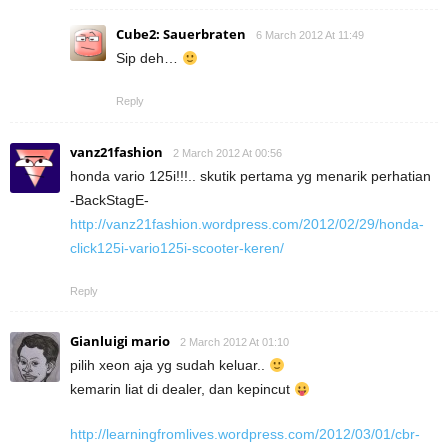
Cube2: Sauerbraten
6 March 2012 At 11:49
Sip deh…
Reply
vanz21fashion
2 March 2012 At 00:56
honda vario 125i!!!.. skutik pertama yg menarik perhatian
-BackStagE-
http://vanz21fashion.wordpress.com/2012/02/29/honda-
click125i-vario125i-scooter-keren/
Reply
Gianluigi mario
2 March 2012 At 01:10
pilih xeon aja yg sudah keluar..
kemarin liat di dealer, dan kepincut
http://learningfromlives.wordpress.com/2012/03/01/cbr-