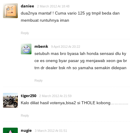
daniee
2 March 2012 At 18:48
dua2nya mantaf ! Cuma vario 125 yg tmpil beda dan
membuat runtuhnya iman
Reply
mbenk
9 April 2012 At 20:22
setubuh mas bro byasa lah honda sensasi dlu ky
ce es oneng byar pasar yg menjawab xeon gw br
trn dr dealer bsk nh so yamaha semakin didepan
Reply
tiger250
2 March 2012 At 21:59
Kalo diliat hasil votenya,bisa2 si THOLE kobong………….
Reply
nugie
3 March 2012 At 01:51