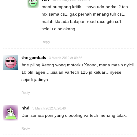
maaf numpang kritik… saya uda berkali2 tes
mx sama cs1, gak pernah menang tuh cs1..
malah klo ada balapan road race gitu cs1
selalu dibelakang..
Reply
the gombals
3 March 2012 At 09:56
Ane piling Xeong wong motorku Xeong, mana masih nyicil
10 bln lagee…..sialan Vartech 125 jd keluar…nyesel
sejadi-jadinya.
Reply
nhd
3 March 2012 At 20:40
Dari semua poin yang dipooling vartech menang telak.
Reply