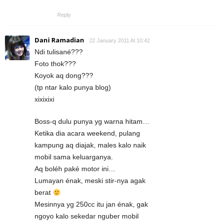
Reply
Dani Ramadian
22 January 2011 At 10:42
Ndi tulisané???
Foto thok???
Koyok aq dong???
(tp ntar kalo punya blog)
xixixixi
Boss-q dulu punya yg warna hitam…
Ketika dia acara weekend, pulang
kampung aq diajak, males kalo naik
mobil sama keluarganya.
Aq boléh paké motor ini…
Lumayan énak, meski stir-nya agak
berat
Mesinnya yg 250cc itu jan énak, gak
ngoyo kalo sekedar nguber mobil