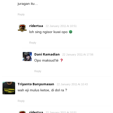
juragan itu…
Reply
ridertua
22 January 2011 At 10:51
loh sing ngisor kuwi opo
Reply
Dani Ramadian
22 January 2011 At 17:56
Opo maksud’té
Reply
Triyanto Banyumasan
22 January 2011 At 10:43
wah eji mulus ketoe, di dol ra ?
Reply
ridertua
22 January 2011 At 10:51