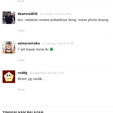
Reply
deanno2010
22 January 2011 At 19:59
bro..selakian review pribadinya dong..masa photo doang..
Reply
asmarantaka
24 January 2011 At 12:55
7 jeti bayar tunai iki
Reply
ruddy
15 September 2011 At 21:40
Motor yg cantik…
Reply
TINGGALKAN BALASAN