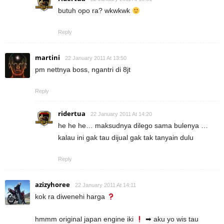
butuh opo ra? wkwkwk
Reply
martini
22 January 2011 At 13:50
pm nettnya boss, ngantri di 8jt
Reply
ridertua
22 January 2011 At 14:20
he he he… maksudnya dilego sama bulenya …
kalau ini gak tau dijual gak tak tanyain dulu
Reply
azizyhoree
22 January 2011 At 14:11
kok ra diwenehi harga
hmmm original japan engine iki
➡ aku yo wis tau