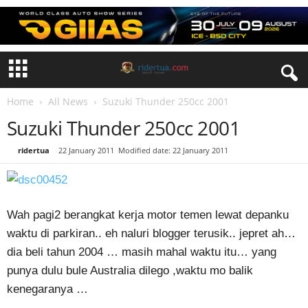
Home
All News
Suzuki Thunder 250cc 2001
Suzuki Thunder 250cc 2001
By
ridertua
-
22 January 2011
Modified date: 22 January 2011
Wah pagi2 berangkat kerja motor temen lewat depanku
waktu di parkiran.. eh naluri blogger terusik.. jepret ah…
dia beli tahun 2004 … masih mahal waktu itu… yang
punya dulu bule Australia dilego ,waktu mo balik
kenegaranya …