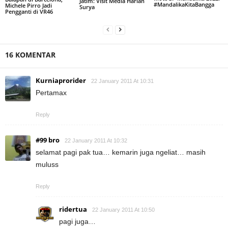
Jatim: Visit Media Harian
#MandalikaKitaBangga
Michele Pirro Jadi
Surya
Pengganti di VR46
16 KOMENTAR
Kurniaprorider
22 January 2011 At 10:31
Pertamax
Reply
#99 bro
22 January 2011 At 10:32
selamat pagi pak tua… kemarin juga ngeliat… masih
muluss
Reply
ridertua
22 January 2011 At 10:50
pagi juga…