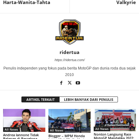
Harta-Wanita-Tahta
Valkyrie
ridertua
https://ridertua.com/
Penulis independen yang fokus pada berita MotoGP dan dunia roda dua sejak
2010
ARTIKEL TERKAIT
LEBIH BANYAK DARI PENULIS
All News
All News
All News
Nonton Langsung Race
Andrea Iannone Tidak
Blogger – MPM Honda
MotoGP Mandalika 2022:
Balapan di Barcelona,