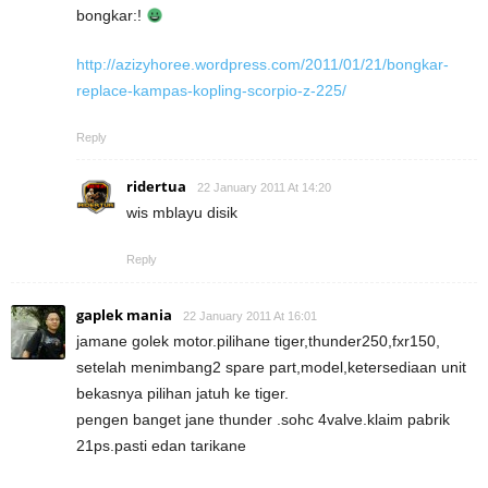
bongkar:!
http://azizyhoree.wordpress.com/2011/01/21/bongkar-
replace-kampas-kopling-scorpio-z-225/
Reply
ridertua
22 January 2011 At 14:20
wis mblayu disik
Reply
gaplek mania
22 January 2011 At 16:01
jamane golek motor.pilihane tiger,thunder250,fxr150,
setelah menimbang2 spare part,model,ketersediaan unit
bekasnya pilihan jatuh ke tiger.
pengen banget jane thunder .sohc 4valve.klaim pabrik
21ps.pasti edan tarikane