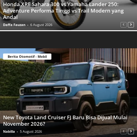
Honda XRE Sahara 300 vs Yamaha Lander 250:
Adventure Performa Tinggi vs Trail Modern yang
Andal
Daffa Fauzan
-
6 August 2026
Berita Otomotif - Mobil
New Toyota Land Cruiser FJ Baru Bisa Dijual Mulai
November 2026?
Nabilla
-
5 August 2026