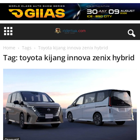
Home
Tags
Toyota kijang innova zenix hybrid
Tag: toyota kijang innova zenix hybrid
Otomotif