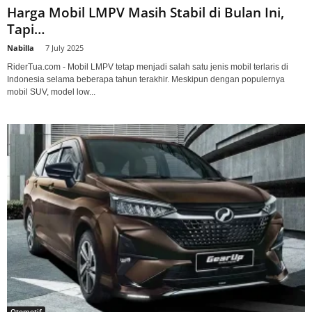
Harga Mobil LMPV Masih Stabil di Bulan Ini,
Tapi…
Nabilla
-
7 July 2025
RiderTua.com - Mobil LMPV tetap menjadi salah satu jenis mobil terlaris di
Indonesia selama beberapa tahun terakhir. Meskipun dengan populernya
mobil SUV, model low...
Otomotif