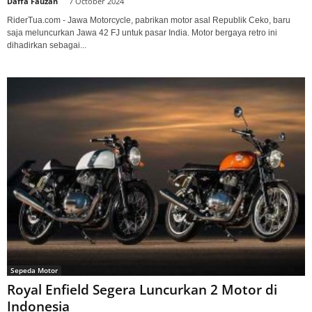
Daffa Fauzan
-
7 October 2024
RiderTua.com - Jawa Motorcycle, pabrikan motor asal Republik Ceko, baru
saja meluncurkan Jawa 42 FJ untuk pasar India. Motor bergaya retro ini
dihadirkan sebagai...
Sepeda Motor
Royal Enfield Segera Luncurkan 2 Motor di
Indonesia