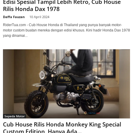
Edisi Spesial Tampil Lebih Retro, Cub House
Rilis Honda Dax 1978
Daffa Fauzan
-
10 April 2024
RiderTua.com - Cub House Honda di Thailand yang punya banyak motor-
motor custom buatan mereka dengan edisi khusus. Kini hadir Honda Dax 1978
yang dinamai...
Sepeda Motor
Cub House Rilis Honda Monkey King Special
Custom Edition, Hanya Ada...