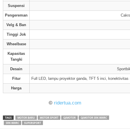
Suspensi
Pengereman
Cakr
Velg & Ban
Tinggi Jok
Wheelbase
Kapasitas
Tangki
Desain
Sportbi
Fitur
Full LED, lampu proyektor ganda, TFT 5 inci, konektivitas
Harga
©
ridertua.com
TAGS
MOTOR BARU
MOTOR SPORT
QJMOTOR
QJMOTOR SRK 800RC
SRK 800RC
SUPERSPORT