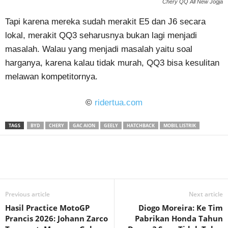
Chery QQ All New Jogja
Tapi karena mereka sudah merakit E5 dan J6 secara
lokal, merakit QQ3 seharusnya bukan lagi menjadi
masalah. Walau yang menjadi masalah yaitu soal
harganya, karena kalau tidak murah, QQ3 bisa kesulitan
melawan kompetitornya.
©
ridertua.com
TAGS
BYD
CHERY
GAC AION
GEELY
HATCHBACK
MOBIL LISTRIK
Previous article
Next article
Hasil Practice MotoGP
Diogo Moreira: Ke Tim
Prancis 2026: Johann Zarco
Pabrikan Honda Tahun