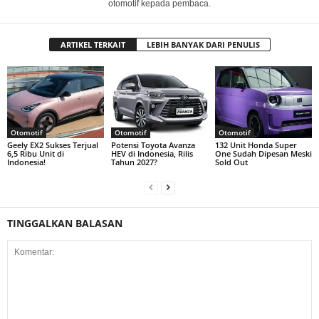
otomotif kepada pembaca.
ARTIKEL TERKAIT
LEBIH BANYAK DARI PENULIS
Otomotif
Otomotif
Otomotif
Geely EX2 Sukses Terjual
Potensi Toyota Avanza
132 Unit Honda Super
6,5 Ribu Unit di
HEV di Indonesia, Rilis
One Sudah Dipesan Meski
Indonesia!
Tahun 2027?
Sold Out
TINGGALKAN BALASAN