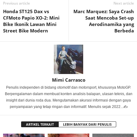
Previous article
Next article
Honda ST125 Dax vs
Marc Marquez: Saya Crash
CFMoto Papio XO-2: Mini
Saat Mencoba Set-up
Bike Ikonik Lawan Mini
Aerodinamika yang
Street Bike Modern
Berbeda
Mimi Carrasco
Penulis independen di bidang otomotif dan motorsport, khususnya MotoGP.
Berpengalaman dalam membuat konten analisis balapan, ulasan teknis, dan
insight dari dunia roda dua. Mengutamakan akurasi informasi dengan gaya
penyampaian yang tetap ringan dan informatif. Menulis sejak 2022...✍️
ARTIKEL TERKAIT
LEBIH BANYAK DARI PENULIS