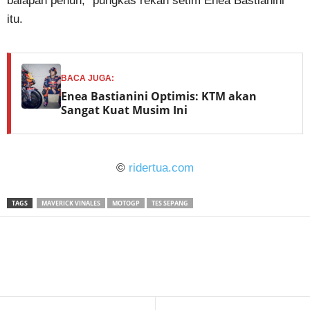
balapan penuh,” pungkas rekan setim Enea Bastianini
itu.
BACA JUGA:
Enea Bastianini Optimis: KTM akan
Sangat Kuat Musim Ini
©
ridertua.com
TAGS
MAVERICK VINALES
MOTOGP
TES SEPANG