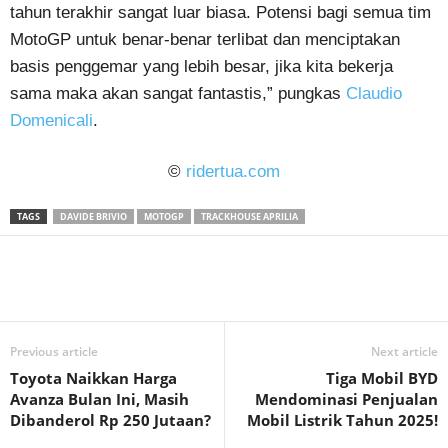
tahun terakhir sangat luar biasa. Potensi bagi semua tim
MotoGP untuk benar-benar terlibat dan menciptakan
basis penggemar yang lebih besar, jika kita bekerja
sama maka akan sangat fantastis,” pungkas
Claudio
Domenicali
.
©
ridertua.com
TAGS
DAVIDE BRIVIO
MOTOGP
TRACKHOUSE APRILIA
Previous article
Next article
Toyota Naikkan Harga
Tiga Mobil BYD
Avanza Bulan Ini, Masih
Mendominasi Penjualan
Dibanderol Rp 250 Jutaan?
Mobil Listrik Tahun 2025!