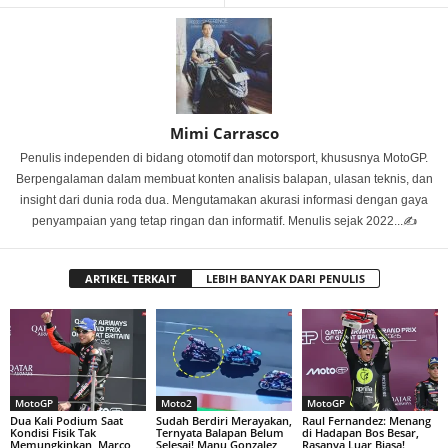
Mimi Carrasco
Penulis independen di bidang otomotif dan motorsport, khususnya MotoGP.
Berpengalaman dalam membuat konten analisis balapan, ulasan teknis, dan
insight dari dunia roda dua. Mengutamakan akurasi informasi dengan gaya
penyampaian yang tetap ringan dan informatif. Menulis sejak 2022...✍️
ARTIKEL TERKAIT
LEBIH BANYAK DARI PENULIS
MotoGP
Moto2
MotoGP
Dua Kali Podium Saat
Sudah Berdiri Merayakan,
Raul Fernandez: Menang
Kondisi Fisik Tak
Ternyata Balapan Belum
di Hadapan Bos Besar,
Memungkinkan, Marco
Selesai! Manu Gonzalez
Rasanya Luar Biasa!