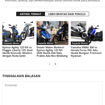
informasi, analisa, dan perkembangan dunia otomotif untuk para pembaca.
ARTIKEL TERKAIT
LEBIH BANYAK DARI PENULIS
Sepeda Motor
Sepeda Motor
Sepeda Motor
Kymco Agility 125 NX vs
Desain Makin Modern!
Yamaha XMAX 300 vs
Piaggio Liberty 125: Duel
Kymco Agility 125 NX
Honda Forza 350: Adu
Skutik Komuter Modern
2026 Skutik Dek Rata
Skutik Bongsor Premium
dengan Roda Gede
Praktis Ada Box Belakang
Nyaman
TINGGALKAN BALASAN