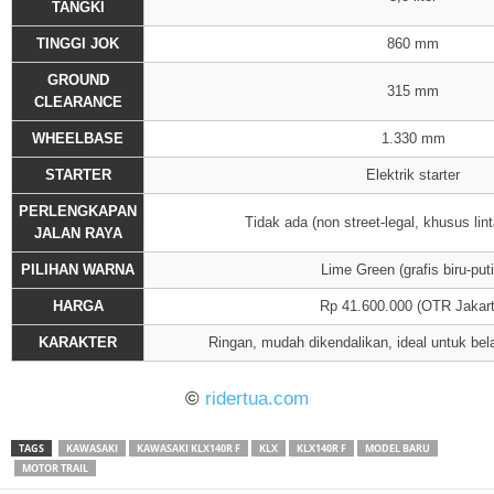
TANGKI
TINGGI JOK
860 mm
GROUND
315 mm
CLEARANCE
WHEELBASE
1.330 mm
STARTER
Elektrik starter
PERLENGKAPAN
Tidak ada (non street-legal, khusus lint
JALAN RAYA
PILIHAN WARNA
Lime Green (grafis biru-puti
HARGA
Rp 41.600.000 (OTR Jakart
KARAKTER
Ringan, mudah dikendalikan, ideal untuk bel
©
ridertua.com
TAGS
KAWASAKI
KAWASAKI KLX140R F
KLX
KLX140R F
MODEL BARU
MOTOR TRAIL