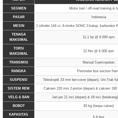
SEGMEN
Motor trail / off-road training & 
PASAR
Indonesia
MESIN
1 silinder 144 cc 4-stroke SOHC 2-katup, karburator 
TENAGA
11,1 hp @ 8.000 rpm
MAKSIMAL
TORSI
12 Nm @ 6.000 rpm
MAKSIMAL
TRANSMISI
Manual 5-percepatan
RANGKA
Perimeter box-section fra
SUSPENSI
Teleskopik 33 mm ber-cover (depan), Uni-Trak ful
SISTEM REM
Cakram 220 mm 2-piston (depan) & cakram 190 
VELG & BAN
Jari-jari 21 inci (depan) & 18 inci (belakang
BOBOT
93 kg (tanpa cairan)
KAPASITAS
5,8 liter