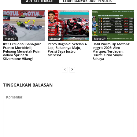
ARTIKEL TERKAIT
LEBIH BANYAK DARI PENULIS
MotoGP
MotoGP
MotoGP
Iker Lecuona: Gara-gara
Pecco Bagnaia: Setelah 4
Hasil Warm Up MotoGP
Franco Morbidelli,
Lap, Bukannya Maju,
Inggris 2026: Alex
Peluang Mencetak Poin
Posisi Saya Justru
Marquez Terdepan,
dalam Sprint di
Merosot
Ducati Kirim Sinyal
Silverstone Hilang!
Bahaya
TINGGALKAN BALASAN