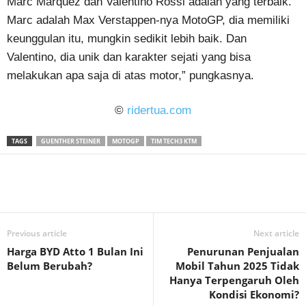
Marc Marquez dan Valentino Rossi adalah yang terbaik.
Marc adalah Max Verstappen-nya MotoGP, dia memiliki
keunggulan itu, mungkin sedikit lebih baik. Dan
Valentino, dia unik dan karakter sejati yang bisa
melakukan apa saja di atas motor,” pungkasnya.
©
ridertua.com
TAGS
GUENTHER STEINER
MOTOGP
TIM TECH3 KTM
Previous article
Next article
Harga BYD Atto 1 Bulan Ini
Penurunan Penjualan
Belum Berubah?
Mobil Tahun 2025 Tidak
Hanya Terpengaruh Oleh
Kondisi Ekonomi?