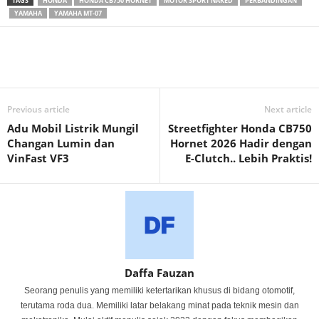
TAGS
HONDA
HONDA CB750 HORNET
MOTOR SPORT NAKED
PERBANDINGAN
YAMAHA
YAMAHA MT-07
Previous article
Next article
Adu Mobil Listrik Mungil
Streetfighter Honda CB750
Changan Lumin dan
Hornet 2026 Hadir dengan
VinFast VF3
E-Clutch.. Lebih Praktis!
Daffa Fauzan
Seorang penulis yang memiliki ketertarikan khusus di bidang otomotif,
terutama roda dua. Memiliki latar belakang minat pada teknik mesin dan