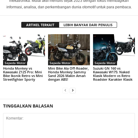
mekatronika. Mulai aktif menulis sejak 2023 dengan fokus membagikan
informasi, analisa, dan perkembangan dunia otomotif untuk para pembaca.
ARTIKEL TERKAIT
LEBIH BANYAK DARI PENULIS
Sepeda Motor
Sepeda Motor
Sepeda Motor
Honda Monkey vs
Mini Bike Ala Off-Roader,
Suzuki GN 160 vs
Kawasaki Z125 Pro: Mini
Honda Monkey Sammy
Kawasaki W175: Naked
Bike Ikonik Retro vs Mini
Sand 2026 Makin Aman
Klasik Modern vs Retro
Streetfighter Sporty
dengan ABS!
Roadster Karakter Klasik
TINGGALKAN BALASAN