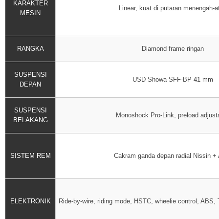
KARAKTER
Linear, kuat di putaran menengah-a
MESIN
RANGKA
Diamond frame ringan
SUSPENSI
USD Showa SFF-BP 41 mm
DEPAN
SUSPENSI
Monoshock Pro-Link, preload adjust
BELAKANG
SISTEM REM
Cakram ganda depan radial Nissin +
ELEKTRONIK
Ride-by-wire, riding mode, HSTC, wheelie control, AB