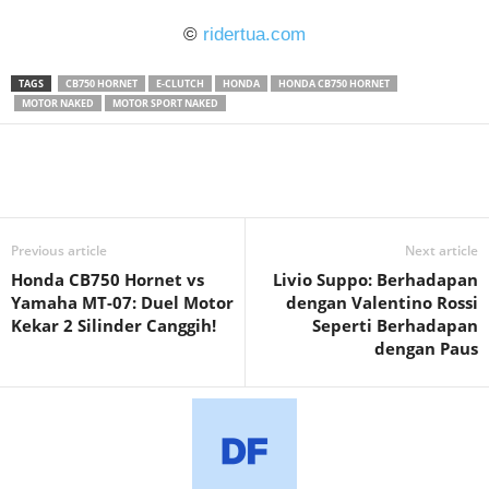
©
ridertua.com
TAGS
CB750 HORNET
E-CLUTCH
HONDA
HONDA CB750 HORNET
MOTOR NAKED
MOTOR SPORT NAKED
Previous article
Next article
Honda CB750 Hornet vs
Livio Suppo: Berhadapan
Yamaha MT-07: Duel Motor
dengan Valentino Rossi
Kekar 2 Silinder Canggih!
Seperti Berhadapan
dengan Paus