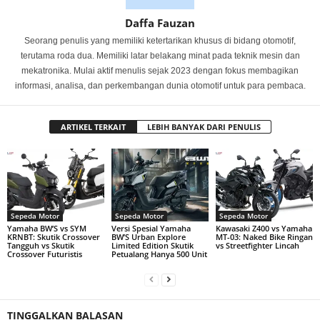
Daffa Fauzan
Seorang penulis yang memiliki ketertarikan khusus di bidang otomotif,
terutama roda dua. Memiliki latar belakang minat pada teknik mesin dan
mekatronika. Mulai aktif menulis sejak 2023 dengan fokus membagikan
informasi, analisa, dan perkembangan dunia otomotif untuk para pembaca.
ARTIKEL TERKAIT
LEBIH BANYAK DARI PENULIS
Sepeda Motor
Sepeda Motor
Sepeda Motor
Yamaha BW’S vs SYM
Versi Spesial Yamaha
Kawasaki Z400 vs Yamaha
KRNBT: Skutik Crossover
BW’S Urban Explore
MT-03: Naked Bike Ringan
Tangguh vs Skutik
Limited Edition Skutik
vs Streetfighter Lincah
Crossover Futuristis
Petualang Hanya 500 Unit
TINGGALKAN BALASAN