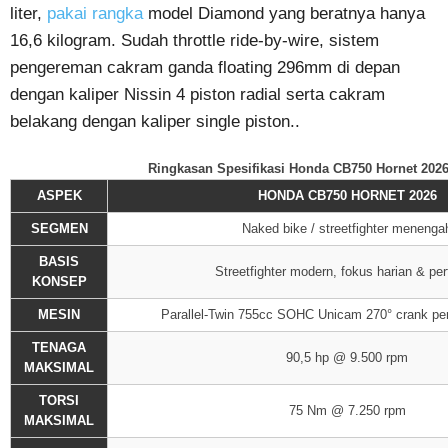
liter,
pakai rangka
model Diamond yang beratnya hanya
16,6 kilogram. Sudah throttle ride-by-wire, sistem
pengereman cakram ganda floating 296mm di depan
dengan kaliper Nissin 4 piston radial serta cakram
belakang dengan kaliper single piston..
Ringkasan Spesifikasi Honda CB750 Hornet 202
ASPEK
HONDA CB750 HORNET 2026
SEGMEN
Naked bike / streetfighter menenga
BASIS
Streetfighter modern, fokus harian & pe
KONSEP
MESIN
Parallel-Twin 755cc SOHC Unicam 270° crank pend
TENAGA
90,5 hp @ 9.500 rpm
MAKSIMAL
TORSI
75 Nm @ 7.250 rpm
MAKSIMAL