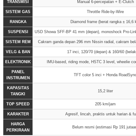
TRANSMISI
Manual 6-percepatan + E-Clutch
SISTEM GAS
Throttle Ride-by-Wire
RANGKA
Diamond frame (berat rangka ± 16,6 
SUSPENSI
USD Showa SFF-BP 41 mm (depan), monoshock Pro-Link 
SISTEM REM
Cakram ganda depan 296 mm Nissin radial, cakram be
VELG & BAN
17 inci, 120/70 (depan) & 160/60 (bela
ELEKTRONIK
IMU-based, riding mode, HSTC 3 level, wheelie c
PANEL
TFT color 5 inci + Honda RoadSyn
INSTRUMEN
KAPASITAS
15,2 liter
TANGKI
TOP SPEED
205 km/jam
KARAKTER
Agresif, lincah, praktis untuk harian & fu
HARGA
Belum resmi (estimasi Rp 191 jutaa
PERKIRAAN