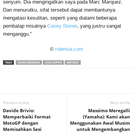
senyum. Dia mengingatkan saya pada Marc Marquez.
Dan menurutku, sifat tersebut dapat membantunya
mengatasi kesulitan, seperti yang dialami beberapa
pembalap misalnya
Casey Stoner
, yang justru sangat
menganggu.”
©
ridertua.com
TAGS
DIOGO MOREIRA
LIVIO SUPPO
MOTOGP
Previous article
Next article
Davide Brivio:
Massimo Meregalli
Memperbaiki Format
(Yamaha): Kami akan
MotoGP dengan
Menggunakan Awal Musim
Memisahkan Sesi
untuk Mengembangkan