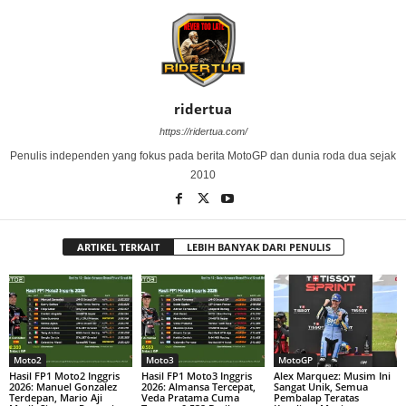
ridertua
https://ridertua.com/
Penulis independen yang fokus pada berita MotoGP dan dunia roda dua sejak
2010
ARTIKEL TERKAIT
LEBIH BANYAK DARI PENULIS
Moto2
Moto3
MotoGP
Hasil FP1 Moto2 Inggris
Hasil FP1 Moto3 Inggris
Alex Marquez: Musim Ini
2026: Manuel Gonzalez
2026: Almansa Tercepat,
Sangat Unik, Semua
Terdepan, Mario Aji
Veda Pratama Cuma
Pembalap Teratas