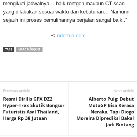
mengikuti jadwalnya… baik rontgen maupun CT-scan
yang dilakukan sesuai waktu dan kebutuhan… Namunn
sejauh ini proses pemulihannya berjalan sangat baik..”
©
ridertua.com
TAGS
MARC MÁRQUEZ
Previous article
Next article
Resmi Dirilis GPX DZ2
Alberto Puig: Debut
Hyper-Trex Skutik Bongsor
MotoGP Bisa Kerasa
Futuristis Asal Thailand,
Neraka, Tapi Diogo
Harga Rp 38 Jutaan
Moreira Diprediksi Bakal
Jadi Bintang