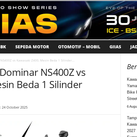
BK
SEPEDA MOTOR
OTOMOTIF – MOBIL
GIIAS
JA
NS400Z vs Kawasaki Z400, Mesin Beda 1 Silinder...
Ber
 Dominar NS400Z vs
Kawas
sin Beda 1 Silinder
Yama
Bike 
Stree
6 Augu
: 24 October 2025
Tampi
Kawa
2027