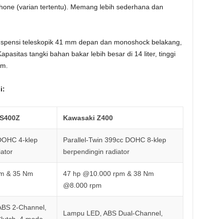
phone (varian tertentu). Memang lebih sederhana dan
suspensi teleskopik 41 mm depan dan monoshock belakang,
asitas tangki bahan bakar lebih besar di 14 liter, tinggi
mm.
i:
NS400Z
Kawasaki Z400
 DOHC 4-klep
Parallel-Twin 399cc DOHC 8-klep
ator
berpendingin radiator
pm & 35 Nm
47 hp @10.000 rpm & 38 Nm
@8.000 rpm
ABS 2-Channel,
Lampu LED, ABS Dual-Channel,
Clutch, 4 mode