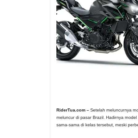
a
.
c
o
m
RiderTua.com –
Setelah meluncurnya mo
meluncur di pasar Brazil. Hadirnya model
sama-sama di kelas tersebut, meski perb