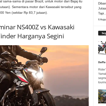
 sama-sama di pasar Brazil, untuk motor dari Bajaj itu
Diban
jutaan). Sementara motor dari Kawasaki tersebut yang
Jutaa
00 Yen (sekitar Rp 83,7 jutaan).
Tapi
6 Augu
minar NS400Z vs Kawasaki
Se
linder Harganya Segini
Daffa
Rider
Yamah
segme
touring