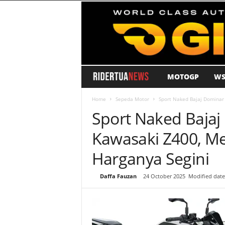
MOTOGP
WS
R
i
Home
Sepeda Motor
Sport Naked Bajaj Dominar 
Sport Naked Bajaj
d
Kawasaki Z400, Me
e
Harganya Segini
r
By
Daffa Fauzan
-
24 October 2025
Modified date
T
u