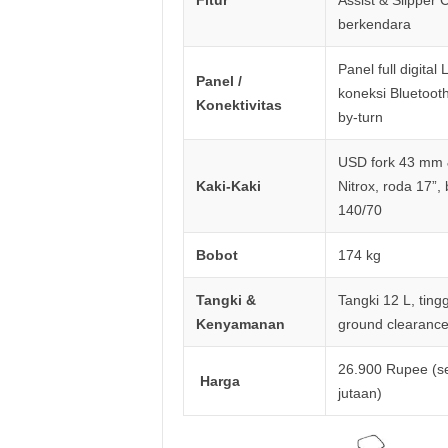
berkendara
Panel full digital
Panel /
koneksi Bluetooth
Konektivitas
by-turn
USD fork 43 mm
Kaki-Kaki
Nitrox, roda 17”,
140/70
Bobot
174 kg
Tangki &
Tangki 12 L, ting
Kenyamanan
ground clearanc
26.900 Rupee (se
Harga
jutaan)