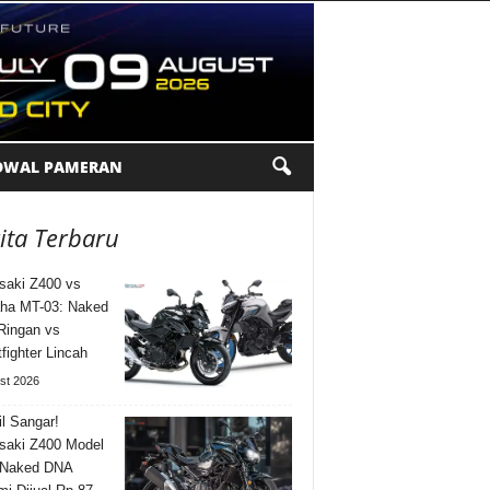
DWAL PAMERAN
ita Terbaru
aki Z400 vs
ha MT-03: Naked
Ringan vs
tfighter Lincah
st 2026
l Sangar!
saki Z400 Model
 Naked DNA