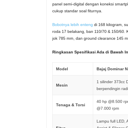
panel semi-digital dengan koneksi smart
cukup standar soal fiturnya.
Bobotnya lebih enteng
di 168 kilogram, 
roda 17 belakang, ban 110/70 & 150/60. Kap
jok 785 mm, dan ground clearance 145 
Ringkasan Spesifikasi Ada di Bawah In
Model
Bajaj Dominar 
1 silinder 373cc
Mesin
berpendingin radi
40 hp @8.500 r
Tenaga & Torsi
@7.000 rpm
Lampu full LED, 
Fitur
Assist & Slipper 