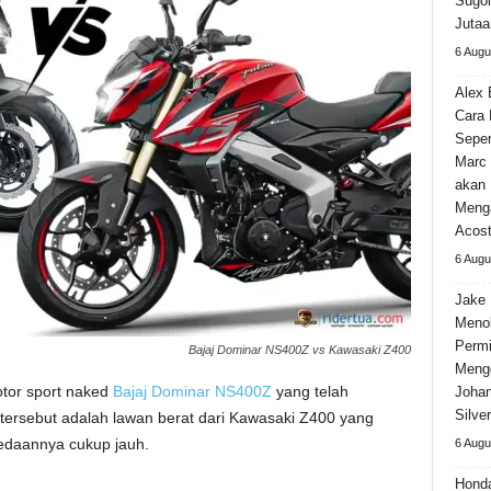
Sugom
Jutaa
6 Augu
Alex 
Cara
Seper
Marc 
akan 
Meng
Acos
6 Augu
Jake 
Meno
Permi
Bajaj Dominar NS400Z vs Kawasaki Z400
Meng
tor sport naked
Bajaj Dominar NS400Z
yang telah
Johan
Silve
 tersebut adalah lawan berat dari Kawasaki Z400 yang
edaannya cukup jauh.
6 Augu
Hond