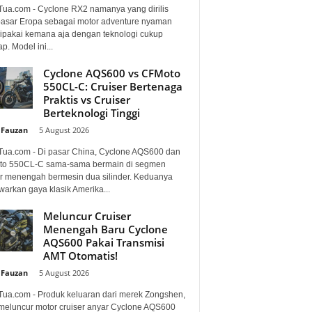
Tua.com - Cyclone RX2 namanya yang dirilis
pasar Eropa sebagai motor adventure nyaman
dipakai kemana aja dengan teknologi cukup
p. Model ini...
Cyclone AQS600 vs CFMoto
550CL-C: Cruiser Bertenaga
Praktis vs Cruiser
Berteknologi Tinggi
 Fauzan
-
5 August 2026
Tua.com - Di pasar China, Cyclone AQS600 dan
o 550CL-C sama-sama bermain di segmen
er menengah bermesin dua silinder. Keduanya
arkan gaya klasik Amerika...
Meluncur Cruiser
Menengah Baru Cyclone
AQS600 Pakai Transmisi
AMT Otomatis!
 Fauzan
-
5 August 2026
Tua.com - Produk keluaran dari merek Zongshen,
 meluncur motor cruiser anyar Cyclone AQS600