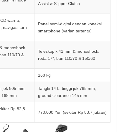
Assist & Slipper Clutch
 LCD warna,
Panel semi-digital dengan koneksi
, navigasi turn-
smartphone (varian tertentu)
 & monoshock
Teleskopik 41 mm & monoshock,
 ban 110/70 &
roda 17”, ban 110/70 & 150/60
168 kg
gi jok 805 mm,
Tangki 14 L, tinggi jok 785 mm,
e 168 mm
ground clearance 145 mm
kitar Rp 82,8
770.000 Yen (sekitar Rp 83,7 jutaan)