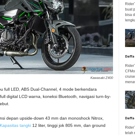
Rider
buat 
bisa 
lengka
Daffa
Rider
CFMot
cruis
Kawasaki Z400
menaw
pu full LED, ABS Dual-Channel, 4 mode berkendara
full digital LCD warna, koneksi Bluetooth, navigasi turn-by-
ebut.
ensi depan upside-down 43 mm dan monoshock Nitrox,
Daffa
Kapasitas tangki
12 liter, tinggi jok 805 mm, dan ground
Rider
telah