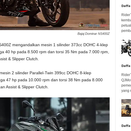
Daffa
Rider
kemba
petua
pembar
Bajaj Dominar NS400Z
NS400Z mengandalkan mesin 1 silinder 373cc DOHC 4-klep
aga 40 hp pada 8.500 rpm dan torsi 35 Nm pada 7.000 rpm,
ist & Slipper Clutch.
Daffa
mesin 2 silinder Parallel-Twin 399cc DOHC 8-klep
Rider
aga 47 hp pada 10.000 rpm dan torsi 38 Nm pada 8.000
QJMot
pemeg
n Assist & Slipper Clutch.
yang 
Daffa