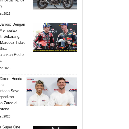
i Dijual Rp 87
n
st 2026
Barros: Dengan
 Membalap
ti Sekarang,
Marquez Tidak
Bisa
alahkan Pedro
ta
st 2026
Dixon: Honda
lak
ntaan Saya
gantikan
n Zarco di
rstone
st 2026
a Super One