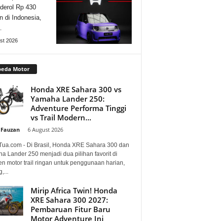
derol Rp 430
n di Indonesia,
…
st 2026
peda Motor
Honda XRE Sahara 300 vs
Yamaha Lander 250:
Adventure Performa Tinggi
vs Trail Modern...
 Fauzan
-
6 August 2026
Tua.com - Di Brasil, Honda XRE Sahara 300 dan
a Lander 250 menjadi dua pilihan favorit di
n motor trail ringan untuk penggunaan harian,
,...
Mirip Africa Twin! Honda
XRE Sahara 300 2027:
Pembaruan Fitur Baru
Motor Adventure Ini