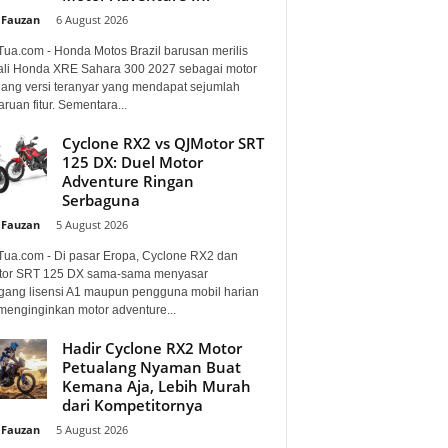
 Fauzan
-
6 August 2026
Tua.com - Honda Motos Brazil barusan merilis
li Honda XRE Sahara 300 2027 sebagai motor
lang versi teranyar yang mendapat sejumlah
uan fitur. Sementara...
Cyclone RX2 vs QJMotor SRT
125 DX: Duel Motor
Adventure Ringan
Serbaguna
 Fauzan
-
5 August 2026
Tua.com - Di pasar Eropa, Cyclone RX2 dan
or SRT 125 DX sama-sama menyasar
ang lisensi A1 maupun pengguna mobil harian
menginginkan motor adventure...
Hadir Cyclone RX2 Motor
Petualang Nyaman Buat
Kemana Aja, Lebih Murah
dari Kompetitornya
 Fauzan
-
5 August 2026