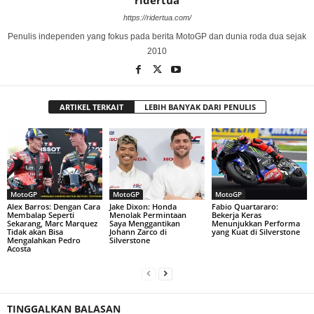
ridertua
https://ridertua.com/
Penulis independen yang fokus pada berita MotoGP dan dunia roda dua sejak
2010
ARTIKEL TERKAIT
LEBIH BANYAK DARI PENULIS
MotoGP
MotoGP
MotoGP
Alex Barros: Dengan Cara
Jake Dixon: Honda
Fabio Quartararo:
Membalap Seperti
Menolak Permintaan
Bekerja Keras
Sekarang, Marc Marquez
Saya Menggantikan
Menunjukkan Performa
Tidak akan Bisa
Johann Zarco di
yang Kuat di Silverstone
Mengalahkan Pedro
Silverstone
Acosta
TINGGALKAN BALASAN