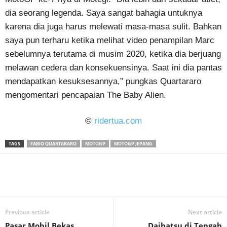
dia seorang legenda. Saya sangat bahagia untuknya
karena dia juga harus melewati masa-masa sulit. Bahkan
saya pun terharu ketika melihat video penampilan Marc
sebelumnya terutama di musim 2020, ketika dia berjuang
melawan cedera dan konsekuensinya. Saat ini dia pantas
mendapatkan kesuksesannya,” pungkas Quartararo
mengomentari pencapaian The Baby Alien.
©
ridertua.com
TAGS
FABIO QUARTARARO
MOTOGP
MOTOGP JEPANG
Previous article
Next article
Pasar Mobil Bekas
Daihatsu di Tengah