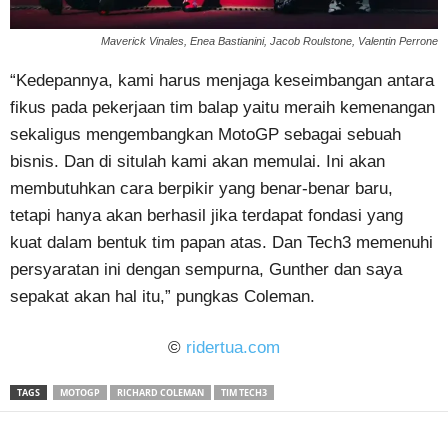
Maverick Vinales, Enea Bastianini, Jacob Roulstone, Valentin Perrone
“Kedepannya, kami harus menjaga keseimbangan antara
fikus pada pekerjaan tim balap yaitu meraih kemenangan
sekaligus mengembangkan MotoGP sebagai sebuah
bisnis. Dan di situlah kami akan memulai. Ini akan
membutuhkan cara berpikir yang benar-benar baru,
tetapi hanya akan berhasil jika terdapat fondasi yang
kuat dalam bentuk tim papan atas. Dan Tech3 memenuhi
persyaratan ini dengan sempurna, Gunther dan saya
sepakat akan hal itu,” pungkas Coleman.
©
ridertua.com
TAGS
MOTOGP
RICHARD COLEMAN
TIM TECH3