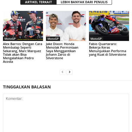
ARTIKEL TERKAIT
LEBIH BANYAK DARI PENULIS
MotoGP
MotoGP
MotoGP
Alex Barros: Dengan Cara
Jake Dixon: Honda
Fabio Quartararo:
Membalap Seperti
Menolak Permintaan
Bekerja Keras
Sekarang, Marc Marquez
Saya Menggantikan
Menunjukkan Performa
Tidak akan Bisa
Johann Zarco di
yang Kuat di Silverstone
Mengalahkan Pedro
Silverstone
Acosta
TINGGALKAN BALASAN