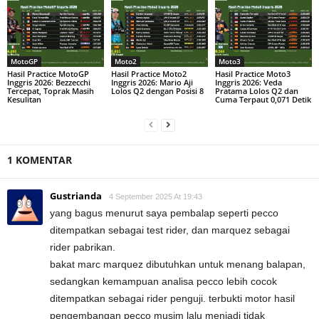
MotoGP
Moto2
Moto3
Hasil Practice MotoGP
Hasil Practice Moto2
Hasil Practice Moto3
Inggris 2026: Bezzecchi
Inggris 2026: Mario Aji
Inggris 2026: Veda
Tercepat, Toprak Masih
Lolos Q2 dengan Posisi 8
Pratama Lolos Q2 dan
Kesulitan
Cuma Terpaut 0,071 Detik
1 KOMENTAR
Gustrianda
4 September 2025 At 19:43
yang bagus menurut saya pembalap seperti pecco
ditempatkan sebagai test rider, dan marquez sebagai
rider pabrikan.
bakat marc marquez dibutuhkan untuk menang balapan,
sedangkan kemampuan analisa pecco lebih cocok
ditempatkan sebagai rider penguji. terbukti motor hasil
pengembangan pecco musim lalu menjadi tidak