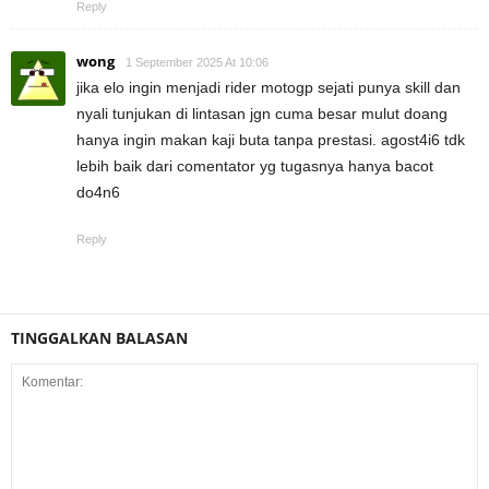
Reply
wong
1 September 2025 At 10:06
jika elo ingin menjadi rider motogp sejati punya skill dan
nyali tunjukan di lintasan jgn cuma besar mulut doang
hanya ingin makan kaji buta tanpa prestasi. agost4i6 tdk
lebih baik dari comentator yg tugasnya hanya bacot
do4n6
Reply
TINGGALKAN BALASAN