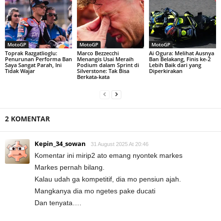
MotoGP
MotoGP
MotoGP
Toprak Razgatlioglu:
Marco Bezzecchi
Ai Ogura: Melihat Ausnya
Penurunan Performa Ban
Menangis Usai Meraih
Ban Belakang, Finis ke-2
Saya Sangat Parah, Ini
Podium dalam Sprint di
Lebih Baik dari yang
Tidak Wajar
Silverstone: Tak Bisa
Diperkirakan
Berkata-kata
2 KOMENTAR
Kepin_34_sowan
31 August 2025 At 20:46
Komentar ini mirip2 ato emang nyontek markes
Markes pernah bilang.
Kalau udah ga kompetitif, dia mo pensiun ajah.
Mangkanya dia mo ngetes pake ducati
Dan tenyata….