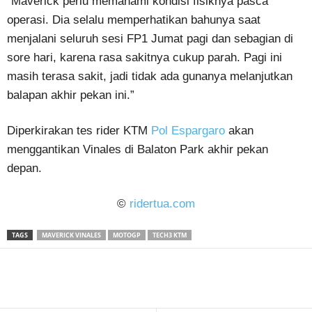
“Maverick perlu memahami kondisi fisiknya pasca
operasi. Dia selalu memperhatikan bahunya saat
menjalani seluruh sesi FP1 Jumat pagi dan sebagian di
sore hari, karena rasa sakitnya cukup parah. Pagi ini
masih terasa sakit, jadi tidak ada gunanya melanjutkan
balapan akhir pekan ini.”
Diperkirakan tes rider KTM
Pol Espargaro
akan
menggantikan Vinales di Balaton Park akhir pekan
depan.
©
ridertua.com
TAGS
MAVERICK VINALES
MOTOGP
TECH3 KTM